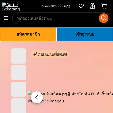
ทดลอง
ทดลองเล่นสล็อต pg
Skip
เล่น
to
Search
Browse
สล็อต
ontent
for
pg
items
or
สมัครสมาชิก
เข้าสู่ระบบ
shops
ทดลองเล่นสล็อต pg