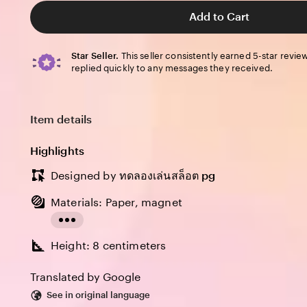
stars
Add to Cart
Star Seller.
This seller consistently earned 5-star revie
replied quickly to any messages they received.
Item details
Highlights
Designed by
ทดลองเล่นสล็อต pg
Materials: Paper, magnet
Read
Height: 8 centimeters
the
full
Translated by Google
description
See in original language