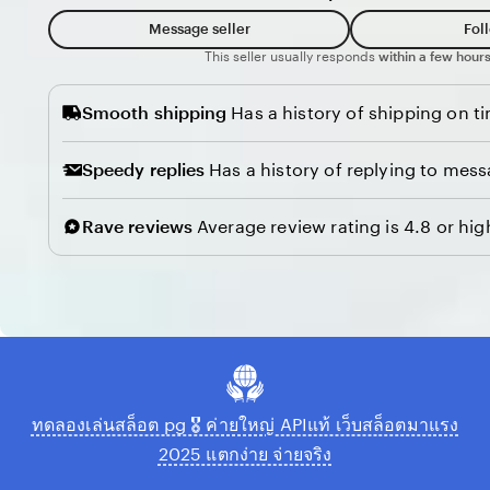
i
e
Message seller
Fol
l
w
This seller usually responds
within a few hours
l
b
o
Smooth shipping
Has a history of shipping on t
y
C
Speedy replies
Has a history of replying to mess
o
n
Rave reviews
Average review rating is 4.8 or hig
n
y
ทดลองเล่นสล็อต pg 🎖️ ค่ายใหญ่ APIแท้ เว็บสล็อตมาแรง
2025 แตกง่าย จ่ายจริง