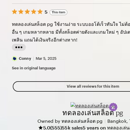
c
i
s
y
e
5
t
5
This item
out
T
w
i
of
ทดลองเล่นสล็อต pg ใช้งานง่าย ระบบออโต้เร็วทันใจ ไม่ต
5
h
b
n
stars
อื่น ๆ เกมหลากหลาย มีทั้งสล็อตค่ายดังและเกมใหม่ ๆ อัป
e
y
g
เพลิน แถมได้เงินจริงอีกต่างหาก!
w
L
r
a
e
L
u
v
i
Conny
Mar 5, 2025
r
i
s
See in original language
a
e
t
M
w
i
View all reviews for this item
a
b
n
r
y
g
i
k
r
ทดลองเล่นสล็อต pg
a
l
e
G
y
Owned by ทดลองเล่นสล็อต pg
|
Bangkok, 
v
5.0
(555)
55k sales
5 years on ทดลองเล่น
r
i