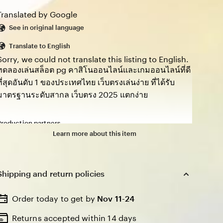
full
Translated by Google
description
See in original language
Translate to English
Sorry, we could not translate this listing to English.
ทดลองเล่นสล็อต pg คาสิโนออนไลน์และเกมออนไลน์ที่ดี
ที่สุดอันดับ 1 ของประเทศไทย เว็บตรงเล่นง่าย ที่ได้รับ
มาตรฐานระดับสากล เว็บตรง 2025 แตกง่าย
Production partners
Learn more about this item
ทดลองเล่นสล็อต pg makes this item with help from
Paperworks, The Netherlands
View all
Shipping and return policies
Order today to get by
Nov 11-24
Returns accepted
within 14 days