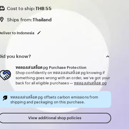
Cost to ship:
THB
55
Ships from:
Thailand
eliver to Indonesia
Did you know?
ทดลองเล่นสล็อต pg Purchase Protection
Shop confidently on ทดลองเล่นสล็อต pg knowing if
something goes wrong with an order, we've got your
back for all eligible purchases —
ทดลองเล่นสล็อต pg
ทดลองเล่นสล็อต pg offsets carbon emissions from
shipping and packaging on this purchase.
View additional shop policies