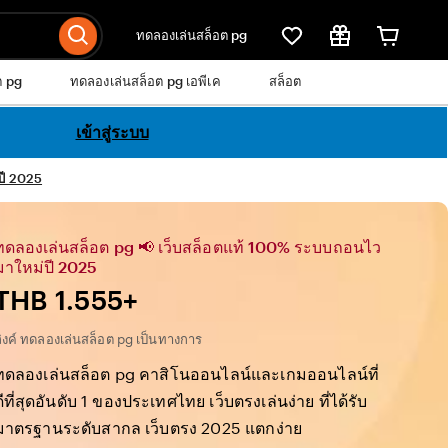
ทดลองเล่นสล็อต pg
ต pg
ทดลองเล่นสล็อต pg เอพีเค
สล็อต
เข้าสู่ระบบ
ปี 2025
ทดลองเล่นสล็อต pg 📢 เว็บสล็อตแท้ 100% ระบบถอนไว
มาใหม่ปี 2025
Price:
THB 1.555+
ิงค์ ทดลองเล่นสล็อต pg เป็นทางการ
ทดลองเล่นสล็อต pg คาสิโนออนไลน์และเกมออนไลน์ที่
ดีที่สุดอันดับ 1 ของประเทศไทย เว็บตรงเล่นง่าย ที่ได้รับ
มาตรฐานระดับสากล เว็บตรง 2025 แตกง่าย