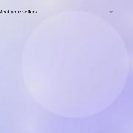
Meet your sellers