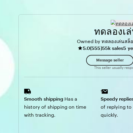
n
h
a
e
g
e
u
w
r
w
r
b
e
a
y
ทดลองเล่
v
M
k
i
Owned by ทดลองเล่นสล็
a
l
e
5.0
(555)
55k sales
5 ye
r
y
w
i
Message seller
b
a
This seller usually res
y
G
C
r
o
i
n
Smooth shipping
Has a
Speedy replie
l
n
history of shipping on time
of replying t
l
y
with tracking.
quickly.
o