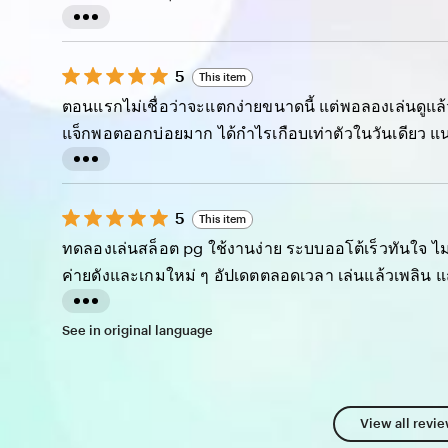
n
L
g
i
5
r
5
This item
s
out
e
ตอนแรกไม่เชื่อว่าจะแตกง่ายขนาดนี้ แต่พอลองเล่นดูแล้
of
t
5
v
แจ็กพอตออกบ่อยมาก ได้กำไรเกือบเท่าตัวในวันเดียว แ
i
stars
i
n
L
e
g
i
w
5
r
5
This item
s
out
b
e
ทดลองเล่นสล็อต pg ใช้งานง่าย ระบบออโต้เร็วทันใจ ไม
of
t
y
5
v
ค่ายดังและเกมใหม่ ๆ อัปเดตตลอดเวลา เล่นแล้วเพลิน แถ
i
stars
T
i
n
L
r
e
See in original language
g
i
a
w
r
s
c
b
e
t
y
y
v
i
View all revie
T
L
i