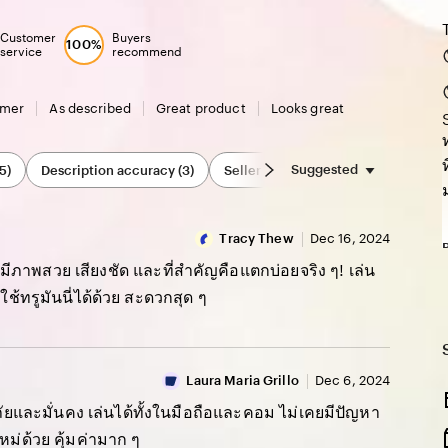
Customer
Buyers
100%
service
recommend
omer
As described
Great product
Looks great
Suggested
5)
Description accuracy (3)
Seller service (2)
Sizing & Fit (1)
Tracy Thew
Dec 16, 2024
ีภาพสวย เสียงชัด และที่สำคัญคือแตกบ่อยจริง ๆ! เล่น
้ทรูมันนี่ได้ด้วย สะดวกสุด ๆ
Laura Maria Grillo
Dec 6, 2024
ภัยและมั่นคง เล่นได้ทั้งในมือถือและคอม ไม่เคยมีปัญหา
ม่ด้วย คุ้มค่ามาก ๆ