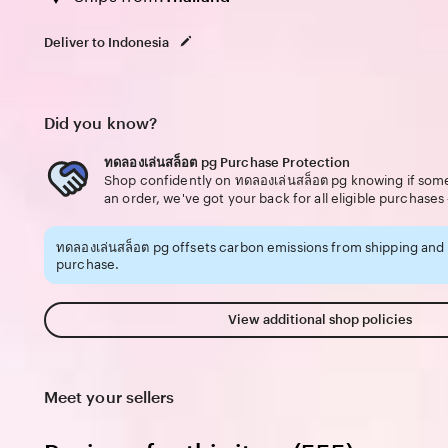
Deliver to Indonesia
Did you know?
ทดลองเล่นสล็อต pg Purchase Protection
Shop confidently on ทดลองเล่นสล็อต pg knowing if som
an order, we've got your back for all eligible purchase
ทดลองเล่นสล็อต pg offsets carbon emissions from shipping and
purchase.
View additional shop policies
Meet your sellers