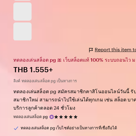
Report this item 
ทดลองเล่นสล็อต pg 🎀 เว็บสล็อตแท้ 100% ระบบถอนไว ม
Price:
THB 1.555+
ลิงค์ ทดลองเล่นสล็อต pg เป็นทางการ
ทดลองเล่นสล็อต pg สมัครสมาชิกคาสิโนออนไลน์วันนี้ รับ
สมาชิกใหม่ สามารถนำไปใช้เล่นได้ทุกเกม เช่น สล็อต บาคา
บริการลูกค้าตลอด 24 ชั่วโมง
5
ทดลองเล่นสล็อต pg
out
of
ทดลองเล่นสล็อต pg เว็บไซต์อย่างเป็นทางการที่เชื่อถือได้
5