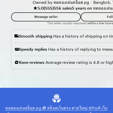
G
y
Owned by ทดลองเล่นสล็อต pg
|
Bangkok, 
v
5.0
(555)
55k sales
5 years on ทดลองเล่น
r
i
i
e
Message seller
Fol
l
w
This seller usually responds
within a few hours
l
b
o
Smooth shipping
Has a history of shipping on t
y
C
Speedy replies
Has a history of replying to mess
o
n
Rave reviews
Average review rating is 4.8 or hig
n
y
ทดลองเล่นสล็อต pg 🎁 สล็อตเว็บตรง ค่ายใหญ่ APIแท้ เว็บ