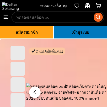
ทดลอง
ทดลองเล่นสล็อต pg
Skip
เล่น
to
Search
Browse
สล็อต
ontent
for
pg
items
or
สมัครสมาชิก
เข้าสู่ระบบ
shops
ทดลองเล่นสล็อต pg