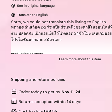
description
See in original language
Translate to English
Sorry, we could not translate this listing to English.
ทดลองเล่นสล็อต pg ร่วมเป็นส่วนหนึ่งของคาสิโนออนไลน์ที่
ง่าย ปลอดภัย เบิกถอนเงินไวได้ตลอด 24ชั่วโมง เล่นเกมออน
โปรโมชั่นมากมาย สมัครเลย!
Production partners
Learn more about this item
ทดลองเล่นสล็อต pg makes this item with help from
Paperworks, The Netherlands
View all
Shipping and return policies
Order today to get by
Nov 11-24
Returns accepted
within 14 days
Cost to ship:
THB
55