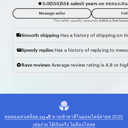
5.0
(555)
55k sales
5 years on ทดลองเล่น
r
i
i
e
Message seller
Fol
l
w
This seller usually responds
within a few hours
l
b
o
Smooth shipping
Has a history of shipping on t
y
C
Speedy replies
Has a history of replying to mess
o
n
Rave reviews
Average review rating is 4.8 or hig
n
y
ทดลองเล่นสล็อต pg 🎳 ทางเข้าคาสิโนออนไลน์ล่าสุด 2025
เล่นง่าย ได้เงินจริง ไม่ต้องโหลด