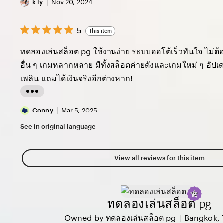
a
v
i
k ly
Nov 20, 2024
c
i
s
y
e
5
t
5
This item
out
T
w
i
of
ทดลองเล่นสล็อต pg ใช้งานง่าย ระบบออโต้เร็วทันใจ ไม่ต
5
h
b
n
stars
อื่น ๆ เกมหลากหลาย มีทั้งสล็อตค่ายดังและเกมใหม่ ๆ อัป
e
y
g
เพลิน แถมได้เงินจริงอีกต่างหาก!
w
L
r
a
e
L
u
v
i
Conny
Mar 5, 2025
r
i
s
See in original language
a
e
t
M
w
i
View all reviews for this item
a
b
n
r
y
g
i
k
r
ทดลองเล่นสล็อต pg
a
l
e
G
y
Owned by ทดลองเล่นสล็อต pg
|
Bangkok, 
v