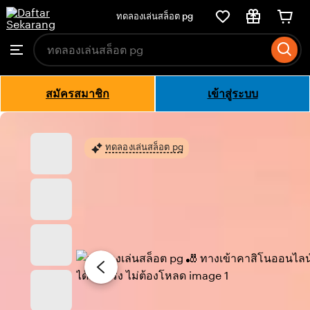
ทดลอง
ทดลองเล่นสล็อต pg
Skip
เล่น
to
Search
Browse
สล็อต
ontent
for
pg
items
or
สมัครสมาชิก
เข้าสู่ระบบ
shops
ทดลองเล่นสล็อต pg