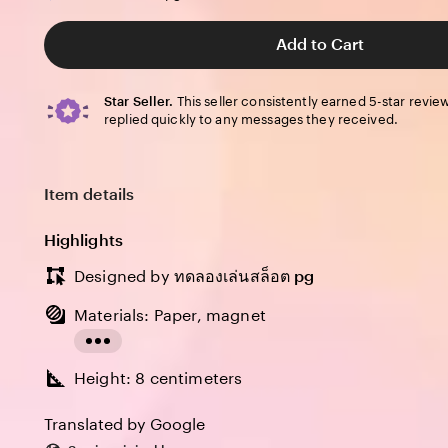
5
stars
Add to Cart
Star Seller.
This seller consistently earned 5-star revie
replied quickly to any messages they received.
Item details
Highlights
Designed by
ทดลองเล่นสล็อต pg
Materials: Paper, magnet
Read
Height: 8 centimeters
the
full
Translated by Google
description