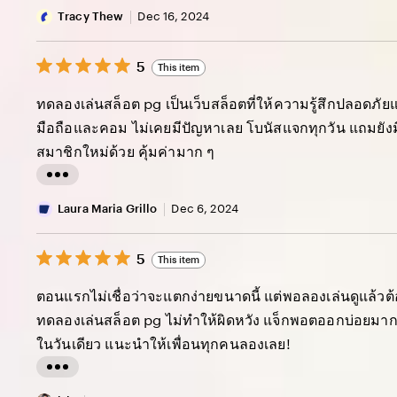
i
Tracy Thew
Dec 16, 2024
s
5
t
5
This item
out
i
of
ทดลองเล่นสล็อต pg เป็นเว็บสล็อตที่ให้ความรู้สึกปลอดภัยแล
5
n
stars
มือถือและคอม ไม่เคยมีปัญหาเลย โบนัสแจกทุกวัน แถมยัง
g
สมาชิกใหม่ด้วย คุ้มค่ามาก ๆ
r
e
L
v
i
Laura Maria Grillo
Dec 6, 2024
i
s
e
5
t
5
This item
out
w
i
of
ตอนแรกไม่เชื่อว่าจะแตกง่ายขนาดนี้ แต่พอลองเล่นดูแล้วต
5
b
n
stars
ทดลองเล่นสล็อต pg ไม่ทำให้ผิดหวัง แจ็กพอตออกบ่อยมาก 
y
g
ในวันเดียว แนะนำให้เพื่อนทุกคนลองเลย!
T
r
r
e
L