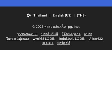
Thailand | English (US) | (THB)
© 2025 ทดลองเล่นสล็อต pg, Inc.
godfather168
บอลคืนวันนี้
โค้ดmegac4
ผบอล
วิเคราะห์ฟุตบอล
wyn168 LOGIN
indukbola LOGIN
Alice432
UFABET
ยอร์ค ซิตี้