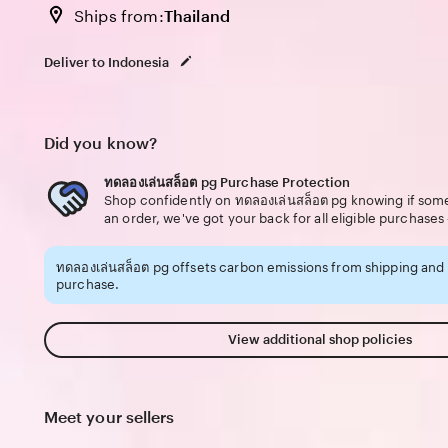
Ships from:
Thailand
Deliver to Indonesia
Did you know?
ทดลองเล่นสล็อต pg Purchase Protection
Shop confidently on ทดลองเล่นสล็อต pg knowing if som
an order, we've got your back for all eligible purchase
ทดลองเล่นสล็อต pg offsets carbon emissions from shipping and
purchase.
View additional shop policies
Meet your sellers