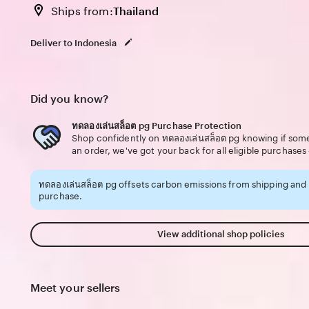
Ships from:
Thailand
Deliver to Indonesia
Did you know?
ทดลองเล่นสล็อต pg Purchase Protection
Shop confidently on ทดลองเล่นสล็อต pg knowing if som
an order, we've got your back for all eligible purchase
ทดลองเล่นสล็อต pg offsets carbon emissions from shipping and
purchase.
View additional shop policies
Meet your sellers