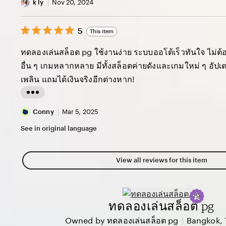
a
v
i
k ly
Nov 20, 2024
c
i
s
y
e
5
t
5
This item
out
T
w
i
of
ทดลองเล่นสล็อต pg ใช้งานง่าย ระบบออโต้เร็วทันใจ ไม่ต
5
h
b
n
stars
อื่น ๆ เกมหลากหลาย มีทั้งสล็อตค่ายดังและเกมใหม่ ๆ อัป
e
y
g
เพลิน แถมได้เงินจริงอีกต่างหาก!
w
L
r
a
e
L
u
v
i
Conny
Mar 5, 2025
r
i
s
See in original language
a
e
t
M
w
i
View all reviews for this item
a
b
n
r
y
g
i
k
r
ทดลองเล่นสล็อต pg
a
l
e
G
y
Owned by ทดลองเล่นสล็อต pg
|
Bangkok, 
v