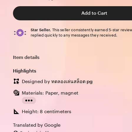
5
stars
Add to Cart
Star Seller.
This seller consistently earned 5-star revie
replied quickly to any messages they received.
Item details
Highlights
Designed by
ทดลองเล่นสล็อต pg
Materials: Paper, magnet
Read
Height: 8 centimeters
the
full
Translated by Google
description