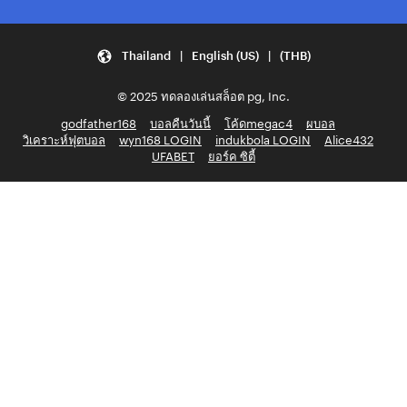
Thailand | English (US) | (THB)
© 2025 ทดลองเล่นสล็อต pg, Inc.
godfather168
บอลคืนวันนี้
โค้ดmegac4
ผบอล
วิเคราะห์ฟุตบอล
wyn168 LOGIN
indukbola LOGIN
Alice432
UFABET
ยอร์ค ซิตี้