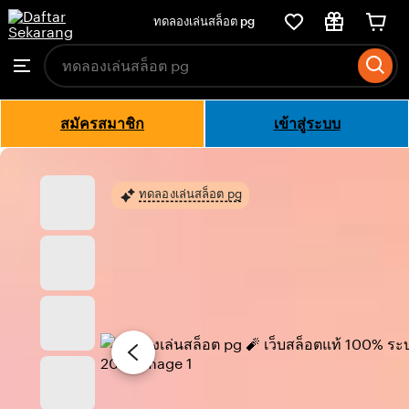
ทดลอง
ทดลองเล่นสล็อต pg
Skip
เล่น
to
Search
Browse
สล็อต
ontent
for
pg
items
or
สมัครสมาชิก
เข้าสู่ระบบ
shops
ทดลองเล่นสล็อต pg