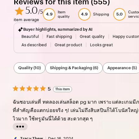
Reviews for this item (555)
5.0
/5
Item
Custo
4.9
4.9
5.0
Shipping
quality
servi
item average
Buyer highlights, summarized by AI
Beautiful
Fast shipping
Great quality
Happy custo
As described
Great product
Looks great
Filter
Quality (10)
Shipping & Packaging (6)
Appearance (5)
by
category
5
5
This item
out
of
ฉันชอบเล่นที่ ทดลองเล่นสล็อต pg มาก เพราะแต่ละเกมมี
5
stars
ที่สำคัญคือแตกบ่อยจริง ๆ! เล่นไม่ถึงสิบสปินก็ได้โบนัสให
ไวมาก ใช้ทรูมันนี่ได้ด้วย สะดวกสุด ๆ
L
i
Tracy Thew
Dec 16, 2024