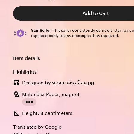
5
stars
Add to Cart
Star Seller.
This seller consistently earned 5-star revie
replied quickly to any messages they received.
Item details
Highlights
Designed by
ทดลองเล่นสล็อต pg
Materials: Paper, magnet
Read
Height: 8 centimeters
the
full
Translated by Google
description