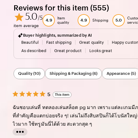
Reviews for this item (555)
5.0
/5
Item
Custo
4.9
4.9
5.0
Shipping
quality
servi
item average
Buyer highlights, summarized by AI
Beautiful
Fast shipping
Great quality
Happy custo
As described
Great product
Looks great
Filter
Quality (10)
Shipping & Packaging (6)
Appearance (5)
by
category
5
5
This item
out
of
ฉันชอบเล่นที่ ทดลองเล่นสล็อต pg มาก เพราะแต่ละเกมมี
5
stars
ที่สำคัญคือแตกบ่อยจริง ๆ! เล่นไม่ถึงสิบสปินก็ได้โบนัสให
ไวมาก ใช้ทรูมันนี่ได้ด้วย สะดวกสุด ๆ
L