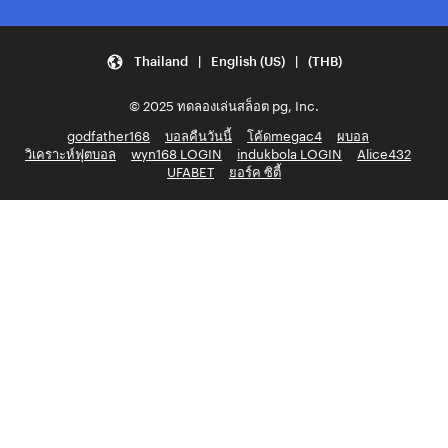
Thailand | English (US) | (THB)
© 2025 ทดลองเล่นสล็อต pg, Inc.
godfather168
บอลคืนวันนี้
โค้ดmegac4
ผบอล
วิเคราะห์ฟุตบอล
wyn168 LOGIN
indukbola LOGIN
Alice432
UFABET
ยอร์ค ซิตี้