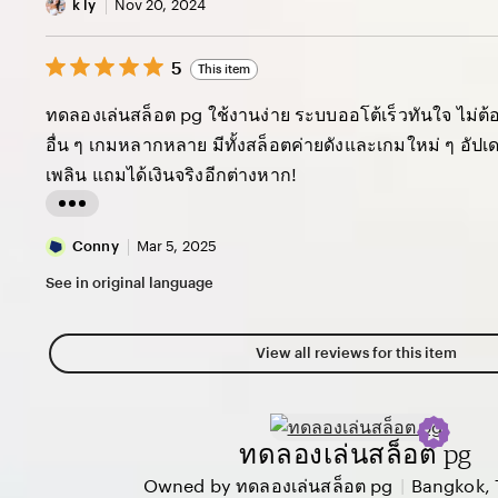
a
v
i
k ly
Nov 20, 2024
c
i
s
y
e
5
t
5
This item
out
T
w
i
of
ทดลองเล่นสล็อต pg ใช้งานง่าย ระบบออโต้เร็วทันใจ ไม่ต
5
h
b
n
stars
อื่น ๆ เกมหลากหลาย มีทั้งสล็อตค่ายดังและเกมใหม่ ๆ อัป
e
y
g
เพลิน แถมได้เงินจริงอีกต่างหาก!
w
L
r
a
e
L
u
v
i
Conny
Mar 5, 2025
r
i
s
See in original language
a
e
t
M
w
i
View all reviews for this item
a
b
n
r
y
g
i
k
r
ทดลองเล่นสล็อต pg
a
l
e
G
y
Owned by ทดลองเล่นสล็อต pg
|
Bangkok, 
v