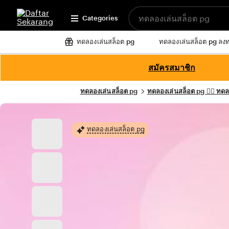
Skip
Search
ทดลอง
to
Categories
for
เล่น
Content
items
สล็อต
or
ทดลองเล่นสล็อต pg
ทดลองเล่นสล็อต pg ลงท
pg
shops
สมัครสมาชิก
ทดลองเล่นสล็อต pg
ทดลองเล่นสล็อต pg 🧜‍♀️ ท
ทดลองเล่นสล็อต pg