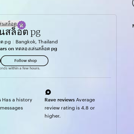
นสล็อต pg
อต pg
|
Bangkok, Thailand
ars on ทดลองเล่นสล็อต pg
Follow shop
ponds
within a few hours.
s
Has a history
Rave reviews
Average
o messages
review rating is 4.8 or
higher.