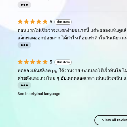
n
L
g
i
5
r
5
This item
s
out
e
ตอนแรกไม่เชื่อว่าจะแตกง่ายขนาดนี้ แต่พอลองเล่นดูแล้
of
t
5
v
แจ็กพอตออกบ่อยมาก ได้กำไรเกือบเท่าตัวในวันเดียว แ
i
stars
i
n
L
e
g
i
w
5
r
5
This item
s
out
b
e
ทดลองเล่นสล็อต pg ใช้งานง่าย ระบบออโต้เร็วทันใจ ไม
of
t
y
5
v
ค่ายดังและเกมใหม่ ๆ อัปเดตตลอดเวลา เล่นแล้วเพลิน แถ
i
stars
T
i
n
L
r
e
See in original language
g
i
a
w
r
s
c
b
e
t
y
y
v
i
View all revie
T
L
i