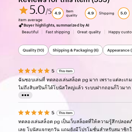
5.0
/5
Item
4.9
4.9
5.0
Shipping
quality
item average
Buyer highlights, summarized by AI
Beautiful
Fast shipping
Great quality
Happy cust
Filter
Quality (10)
Shipping & Packaging (6)
Appearance (
by
category
5
5
This item
out
ฉันชอบเล่นที่ ทดลองเล่นสล็อต pg มาก เพราะแต่ละเกมม
of
5
ไม่ถึงสิบสปินก็ได้โบนัสใหญ่แล้ว ระบบฝากถอนก็ไวมาก ใช
stars
L
i
5
5
This item
s
out
ทดลองเล่นสล็อต pg เป็นเว็บสล็อตที่ให้ความรู้สึกปลอด
of
t
5
เลย โบนัสแจกทุกวัน แถมยังมีโปรโมชั่นสำหรับสมาชิกให
i
stars