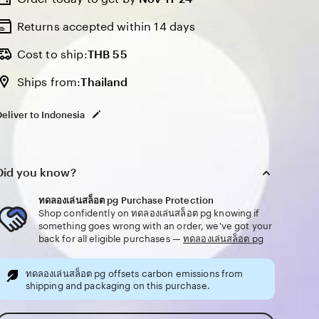
Returns accepted
within 14 days
Cost to ship:
THB
55
Ships from:
Thailand
eliver to Indonesia
Did you know?
ทดลองเล่นสล็อต pg Purchase Protection
Shop confidently on ทดลองเล่นสล็อต pg knowing if
something goes wrong with an order, we've got your
back for all eligible purchases —
ทดลองเล่นสล็อต pg
ทดลองเล่นสล็อต pg offsets carbon emissions from
shipping and packaging on this purchase.