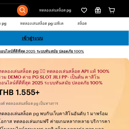
ทดลองเล่นสล็อต pg
ต pg
ทดลองเล่นสล็อต pg เอพีเค
สล็อต
เข้าสู่ระบบ
อนไลน์ที่ดีที่สุด 2025 ระบบทันสมัย ปลอดภัย 100%
ทดลองเล่นสล็อต pg 🧜‍♀️ ทดลองเล่นสล็อต API แท้ 100%
รวม DEMO ค่าย PG SLOT JILI PP- เป็นต้น คาสิโน
ออนไลน์ที่ดีที่สุด 2025 ระบบทันสมัย ปลอดภัย 100%
Price:
THB 1.555+
ิงค์ ทดลองเล่นสล็อต pg เป็นทางการ
ทดลองเล่นสล็อต pg พบกับเว็บคาสิโนอันดับ 1 มาพร้อม
โอกาส ทดลองเล่นเกมฟรี ค่ายเกมหลากหลาย บริการคา