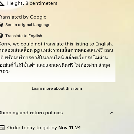
Height: 8 centimeters
the
full
Translated by Google
description
See in original language
Translate to English
Sorry, we could not translate this listing to English.
ทดลองเล่นสล็อต pg แหล่งรวมสล็อต ทดลองเล่นฟรี ถอน
ได้ พร้อมบริการคาสิโนออนไลน์ สล็อตเว็บตรง ไม่ผ่าน
เอเย่นต์ ไม่มีขั้นต่ำ และแจกเครดิตฟรี ไม่ต้องฝาก ล่าสุด
2025
Production partners
Learn more about this item
ทดลองเล่นสล็อต pg makes this item with help from
Paperworks, The Netherlands
View all
Shipping and return policies
Order today to get by
Nov 11-24