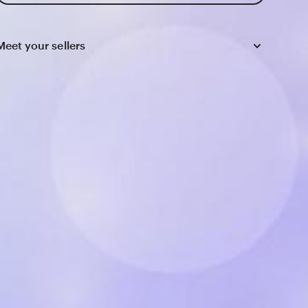
Meet your sellers