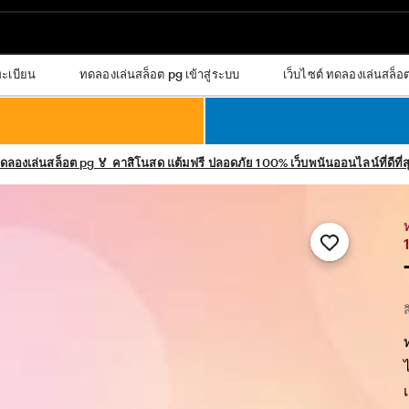
ะเบียน
ทดลองเล่นสล็อต pg เข้าสู่ระบบ
เว็บไซต์ ทดลองเล่นสล็อ
ดลองเล่นสล็อต pg 🏅 คาสิโนสด แต้มฟรี ปลอดภัย 100% เว็บพนันออนไลน์ที่ดีที
Add
to
Favorites
ล