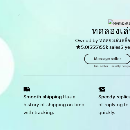
n
h
a
e
g
e
u
w
r
w
r
b
e
a
y
ทดลองเล่
v
M
k
i
Owned by ทดลองเล่นสล็
a
l
e
5.0
(555)
55k sales
5 ye
r
y
w
i
Message seller
b
a
This seller usually res
y
G
C
r
o
i
n
Smooth shipping
Has a
Speedy replie
l
n
history of shipping on time
of replying t
l
y
with tracking.
quickly.
o