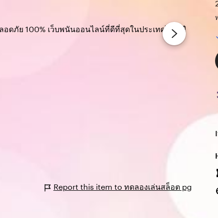
Report this item to ทดลองเล่นสล็อต pg