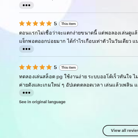
n
L
g
i
5
r
5
This item
s
out
e
ตอนแรกไม่เชื่อว่าจะแตกง่ายขนาดนี้ แต่พอลองเล่นดูแล้
of
t
5
v
แจ็กพอตออกบ่อยมาก ได้กำไรเกือบเท่าตัวในวันเดียว แ
i
stars
i
n
L
e
g
i
w
5
r
5
This item
s
out
b
e
ทดลองเล่นสล็อต pg ใช้งานง่าย ระบบออโต้เร็วทันใจ ไม
of
t
y
5
v
ค่ายดังและเกมใหม่ ๆ อัปเดตตลอดเวลา เล่นแล้วเพลิน แถ
i
stars
T
i
n
L
r
e
See in original language
g
i
a
w
r
s
c
b
e
t
y
y
v
i
View all revie
T
L
i