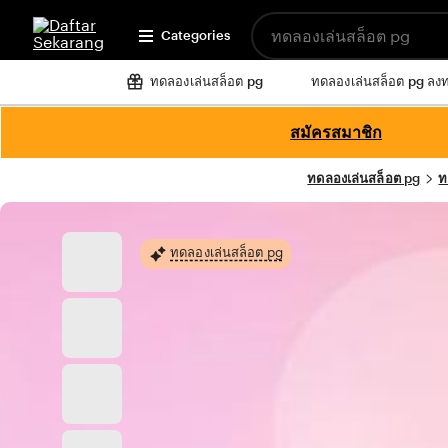
Skip
Search
ทดลอง
to
Categories
for
เล่น
Content
items
สล็อต
or
ทดลองเล่นสล็อต pg
ทดลองเล่นสล็อต pg ลงท
pg
shops
สมัครสมาชิก
ทดลองเล่นสล็อต pg
ท
ทดลองเล่นสล็อต pg