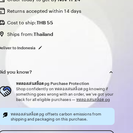
Returns accepted
within 14 days
Cost to ship:
THB
55
Ships from:
Thailand
eliver to Indonesia
Did you know?
ทดลองเล่นสล็อต pg Purchase Protection
Shop confidently on ทดลองเล่นสล็อต pg knowing if
something goes wrong with an order, we've got your
back for all eligible purchases —
ทดลองเล่นสล็อต pg
ทดลองเล่นสล็อต pg offsets carbon emissions from
shipping and packaging on this purchase.