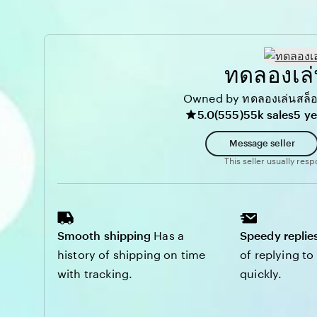
n
h
a
e
g
e
u
w
r
w
r
b
e
a
y
ทดลองเล่
v
M
k
i
Owned by ทดลองเล่นสล็
a
l
e
5.0
(555)
55k sales
5 ye
r
y
w
i
Message seller
b
a
This seller usually res
y
G
C
r
o
i
n
Smooth shipping
Has a
Speedy replie
l
n
history of shipping on time
of replying t
l
y
with tracking.
quickly.
o