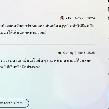
k ly
Nov 20, 2024
วต้องยอมรับเลยว่า ทดลองเล่นสล็อต pg ไม่ทำให้ผิดหวัง
นะนำให้เพื่อนทุกคนลองเลย!
D
Conny
Mar 5, 2025
่ต้องรอนานเหมือนเว็บอื่น ๆ เกมหลากหลาย มีทั้งสล็อต
มได้เงินจริงอีกต่างหาก!
ws for this item