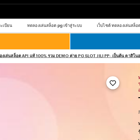
ะเบียน
ทดลองเล่นสล็อต pg เข้าสู่ระบบ
เว็บไซต์ ทดลองเล่นสล็อ
งเล่นสล็อต API แท้ 100% รวม DEMO ค่าย PG SLOT JILI PP- เป็นต้น คาสิโนออ
Add
to
Favorites
ล