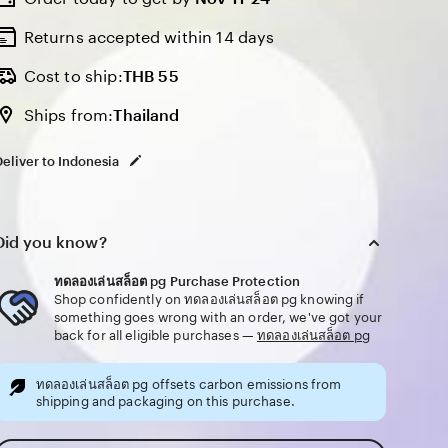
Returns accepted
within 14 days
Cost to ship:
THB
55
Ships from:
Thailand
eliver to Indonesia
Did you know?
ทดลองเล่นสล็อต pg Purchase Protection
Shop confidently on ทดลองเล่นสล็อต pg knowing if
something goes wrong with an order, we've got your
back for all eligible purchases —
ทดลองเล่นสล็อต pg
ทดลองเล่นสล็อต pg offsets carbon emissions from
shipping and packaging on this purchase.