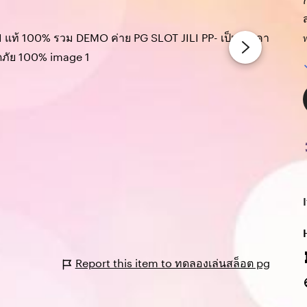
Report this item to ทดลองเล่นสล็อต pg