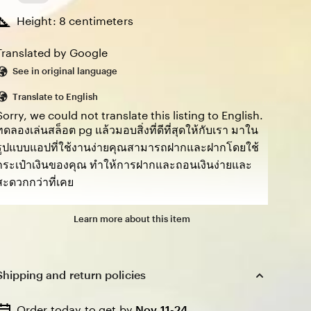
Read
Height: 8 centimeters
the
full
Translated by Google
description
See in original language
Translate to English
Sorry, we could not translate this listing to English.
ทดลองเล่นสล็อต pg แล้วมอบสิ่งที่ดีที่สุดให้กับเรา มาใน
รูปแบบแอปที่ใช้งานง่ายคุณสามารถฝากและฝากโดยใช้
กระเป๋าเงินของคุณ ทำให้การฝากและถอนเงินง่ายและ
สะดวกกว่าที่เคย
Learn more about this item
Production partners
ทดลองเล่นสล็อต pg makes this item with help from
Paperworks, The Netherlands
View all
Shipping and return policies
Order today to get by
Nov 11-24