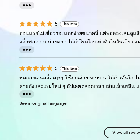
n
L
g
i
5
r
5
This item
s
out
e
ตอนแรกไม่เชื่อว่าจะแตกง่ายขนาดนี้ แต่พอลองเล่นดูแล้
of
t
5
v
แจ็กพอตออกบ่อยมาก ได้กำไรเกือบเท่าตัวในวันเดียว แ
i
stars
i
n
L
e
g
i
w
5
r
5
This item
s
out
b
e
ทดลองเล่นสล็อต pg ใช้งานง่าย ระบบออโต้เร็วทันใจ ไม
of
t
y
5
v
ค่ายดังและเกมใหม่ ๆ อัปเดตตลอดเวลา เล่นแล้วเพลิน แถ
i
stars
T
i
n
L
r
e
See in original language
g
i
a
w
r
s
c
b
e
t
y
y
v
i
View all revie
T
L
i