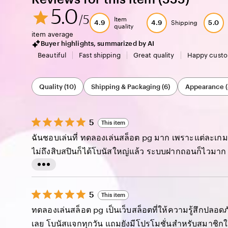
5.0
/5
Item
4.9
4.9
5.0
Shipping
quality
item average
Buyer highlights, summarized by AI
Beautiful
Fast shipping
Great quality
Happy cust
Filter
Quality (10)
Shipping & Packaging (6)
Appearance (
by
category
5
5
This item
out
ฉันชอบเล่นที่ ทดลองเล่นสล็อต pg มาก เพราะแต่ละเกมม
of
5
ไม่ถึงสิบสปินก็ได้โบนัสใหญ่แล้ว ระบบฝากถอนก็ไวมาก ใช
stars
L
i
5
5
This item
s
out
ทดลองเล่นสล็อต pg เป็นเว็บสล็อตที่ให้ความรู้สึกปลอด
of
t
5
เลย โบนัสแจกทุกวัน แถมยังมีโปรโมชั่นสำหรับสมาชิกให
i
stars