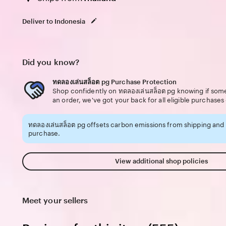
Deliver to Indonesia
Did you know?
ทดลองเล่นสล็อต pg Purchase Protection
Shop confidently on ทดลองเล่นสล็อต pg knowing if som
an order, we've got your back for all eligible purchase
ทดลองเล่นสล็อต pg offsets carbon emissions from shipping and
purchase.
View additional shop policies
Meet your sellers