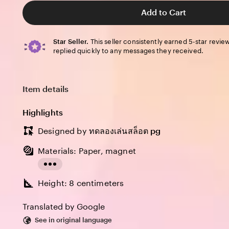
stars
Add to Cart
Star Seller.
This seller consistently earned 5-star revie
replied quickly to any messages they received.
Item details
Highlights
Designed by
ทดลองเล่นสล็อต pg
Materials: Paper, magnet
Read
Height: 8 centimeters
the
full
Translated by Google
description
See in original language