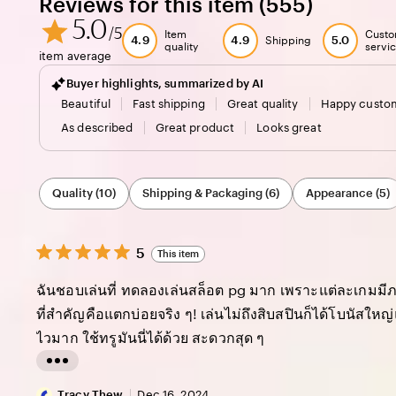
Reviews for this item (555)
5.0
/5
Item
Custo
4.9
4.9
5.0
Shipping
quality
servi
item average
Buyer highlights, summarized by AI
Beautiful
Fast shipping
Great quality
Happy custo
As described
Great product
Looks great
Filter
Quality (10)
Shipping & Packaging (6)
Appearance (5)
by
category
5
5
This item
out
of
ฉันชอบเล่นที่ ทดลองเล่นสล็อต pg มาก เพราะแต่ละเกมมี
5
stars
ที่สำคัญคือแตกบ่อยจริง ๆ! เล่นไม่ถึงสิบสปินก็ได้โบนัสให
ไวมาก ใช้ทรูมันนี่ได้ด้วย สะดวกสุด ๆ
L
i
Tracy Thew
Dec 16, 2024