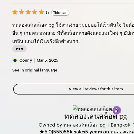
c
i
s
y
e
5
t
5
This item
out
T
w
i
of
ทดลองเล่นสล็อต pg ใช้งานง่าย ระบบออโต้เร็วทันใจ ไม่ต
5
h
b
n
stars
อื่น ๆ เกมหลากหลาย มีทั้งสล็อตค่ายดังและเกมใหม่ ๆ อัป
e
y
g
เพลิน แถมได้เงินจริงอีกต่างหาก!
w
L
r
a
e
L
u
v
i
Conny
Mar 5, 2025
r
i
s
See in original language
a
e
t
M
w
i
View all reviews for this item
a
b
n
r
y
g
i
k
r
ทดลองเล่นสล็อต pg
a
l
e
G
y
Owned by ทดลองเล่นสล็อต pg
|
Bangkok, 
v
5.0
(555)
55k sales
5 years on ทดลองเล่น
r
i