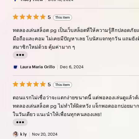
s
5
t
5
This item
out
i
of
ทดลองเล่นสล็อต pg เป็นเว็บสล็อตที่ให้ความรู้สึกปลอดภัยแล
5
n
stars
มือถือและคอม ไม่เคยมีปัญหาเลย โบนัสแจกทุกวัน แถมยัง
g
สมาชิกใหม่ด้วย คุ้มค่ามาก ๆ
r
e
L
v
i
Laura Maria Grillo
Dec 6, 2024
i
s
e
5
t
5
This item
out
w
i
of
ตอนแรกไม่เชื่อว่าจะแตกง่ายขนาดนี้ แต่พอลองเล่นดูแล้วต
5
b
n
stars
ทดลองเล่นสล็อต pg ไม่ทำให้ผิดหวัง แจ็กพอตออกบ่อยมาก 
y
g
ในวันเดียว แนะนำให้เพื่อนทุกคนลองเลย!
T
r
r
e
L
a
v
i
k ly
Nov 20, 2024