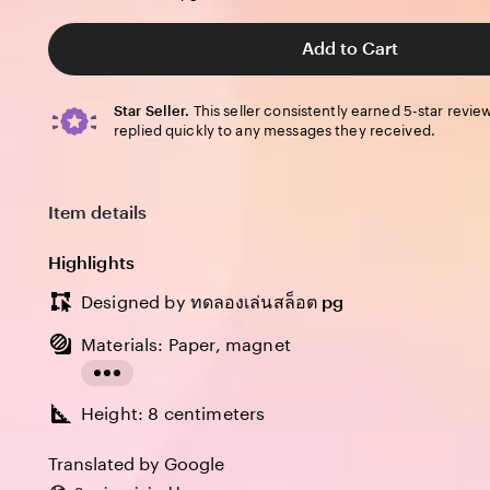
5
stars
Add to Cart
Star Seller.
This seller consistently earned 5-star revie
replied quickly to any messages they received.
Item details
Highlights
Designed by
ทดลองเล่นสล็อต pg
Materials: Paper, magnet
Read
Height: 8 centimeters
the
full
Translated by Google
description