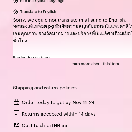
See in original language
Translate to English
Sorry, we could not translate this listing to English.
ทดลองเล่นสล็อต pg สัมผัสความสนุกกับเกมพนันและคาสิโนอ
เกมคุณภาพ รางวัลมากมายและบริการที่เป็นเลิศ พร้อมเปิด
ชั่วโมง.
Production partners
Learn more about this item
ทดลองเล่นสล็อต pg makes this item with help from
Paperworks, The Netherlands
View all
Shipping and return policies
Order today to get by
Nov 11-24
Returns accepted
within 14 days
Cost to ship:
THB
55