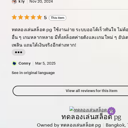
a
v
i
k ly
Nov 20, 2024
c
i
s
y
e
5
t
5
This item
out
T
w
i
of
ทดลองเล่นสล็อต pg ใช้งานง่าย ระบบออโต้เร็วทันใจ ไม่ต
5
h
b
n
stars
อื่น ๆ เกมหลากหลาย มีทั้งสล็อตค่ายดังและเกมใหม่ ๆ อัป
e
y
g
เพลิน แถมได้เงินจริงอีกต่างหาก!
w
L
r
a
e
L
u
v
i
Conny
Mar 5, 2025
r
i
s
See in original language
a
e
t
M
w
i
View all reviews for this item
a
b
n
r
y
g
i
k
r
ทดลองเล่นสล็อต pg
a
l
e
G
y
Owned by ทดลองเล่นสล็อต pg
|
Bangkok, 
v