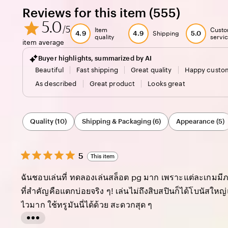
Reviews for this item (555)
5.0
/5
Item
Custo
4.9
4.9
5.0
Shipping
quality
servi
item average
Buyer highlights, summarized by AI
Beautiful
Fast shipping
Great quality
Happy custo
As described
Great product
Looks great
Filter
Quality (10)
Shipping & Packaging (6)
Appearance (5)
by
category
5
5
This item
out
of
ฉันชอบเล่นที่ ทดลองเล่นสล็อต pg มาก เพราะแต่ละเกมมี
5
stars
ที่สำคัญคือแตกบ่อยจริง ๆ! เล่นไม่ถึงสิบสปินก็ได้โบนัสให
ไวมาก ใช้ทรูมันนี่ได้ด้วย สะดวกสุด ๆ
L