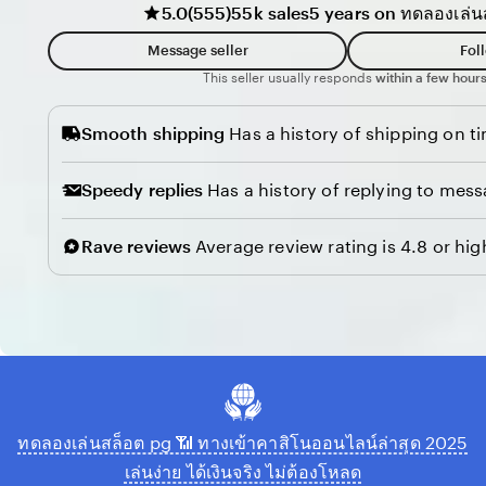
5.0
(555)
55k sales
5 years on ทดลองเล่น
r
i
i
e
Message seller
Fol
l
w
This seller usually responds
within a few hours
l
b
o
Smooth shipping
Has a history of shipping on t
y
C
Speedy replies
Has a history of replying to mess
o
n
Rave reviews
Average review rating is 4.8 or hig
n
y
ทดลองเล่นสล็อต pg 📶 ทางเข้าคาสิโนออนไลน์ล่าสุด 2025
เล่นง่าย ได้เงินจริง ไม่ต้องโหลด