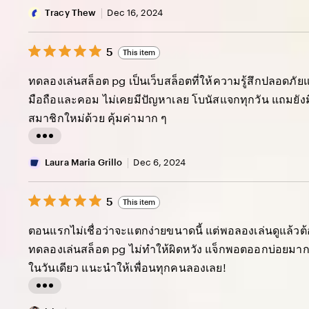
i
Tracy Thew
Dec 16, 2024
s
5
t
5
This item
out
i
of
ทดลองเล่นสล็อต pg เป็นเว็บสล็อตที่ให้ความรู้สึกปลอดภัยแล
5
n
stars
มือถือและคอม ไม่เคยมีปัญหาเลย โบนัสแจกทุกวัน แถมยัง
g
สมาชิกใหม่ด้วย คุ้มค่ามาก ๆ
r
e
L
v
i
Laura Maria Grillo
Dec 6, 2024
i
s
e
5
t
5
This item
out
w
i
of
ตอนแรกไม่เชื่อว่าจะแตกง่ายขนาดนี้ แต่พอลองเล่นดูแล้วต
5
b
n
stars
ทดลองเล่นสล็อต pg ไม่ทำให้ผิดหวัง แจ็กพอตออกบ่อยมาก 
y
g
ในวันเดียว แนะนำให้เพื่อนทุกคนลองเลย!
T
r
r
e
L