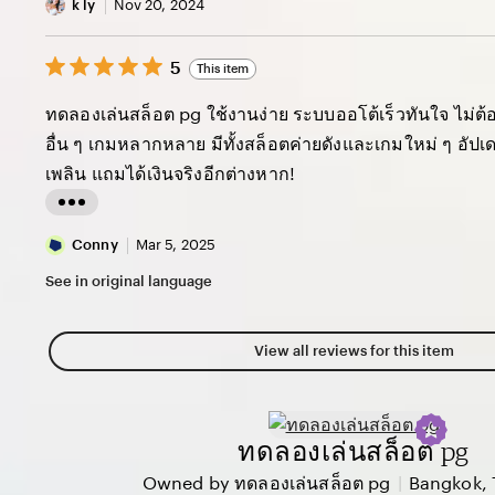
a
v
i
k ly
Nov 20, 2024
c
i
s
y
e
5
t
5
This item
out
T
w
i
of
ทดลองเล่นสล็อต pg ใช้งานง่าย ระบบออโต้เร็วทันใจ ไม่ต
5
h
b
n
stars
อื่น ๆ เกมหลากหลาย มีทั้งสล็อตค่ายดังและเกมใหม่ ๆ อัป
e
y
g
เพลิน แถมได้เงินจริงอีกต่างหาก!
w
L
r
a
e
L
u
v
i
Conny
Mar 5, 2025
r
i
s
See in original language
a
e
t
M
w
i
View all reviews for this item
a
b
n
r
y
g
i
k
r
ทดลองเล่นสล็อต pg
a
l
e
G
y
Owned by ทดลองเล่นสล็อต pg
|
Bangkok, 
v