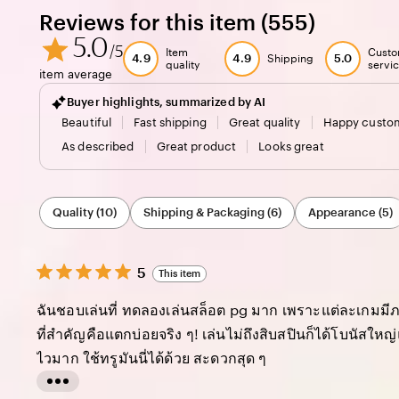
Reviews for this item (555)
5.0
/5
Item
Custo
4.9
4.9
5.0
Shipping
quality
servi
item average
Buyer highlights, summarized by AI
Beautiful
Fast shipping
Great quality
Happy custo
As described
Great product
Looks great
Filter
Quality (10)
Shipping & Packaging (6)
Appearance (5)
by
category
5
5
This item
out
of
ฉันชอบเล่นที่ ทดลองเล่นสล็อต pg มาก เพราะแต่ละเกมมี
5
stars
ที่สำคัญคือแตกบ่อยจริง ๆ! เล่นไม่ถึงสิบสปินก็ได้โบนัสให
ไวมาก ใช้ทรูมันนี่ได้ด้วย สะดวกสุด ๆ
L