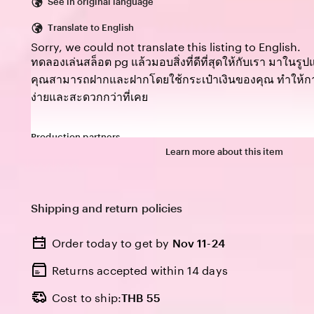
See in original language
Translate to English
Sorry, we could not translate this listing to English.
ทดลองเล่นสล็อต pg แล้วมอบสิ่งที่ดีที่สุดให้กับเรา มาในรู
คุณสามารถฝากและฝากโดยใช้กระเป๋าเงินของคุณ ทำให้ก
ง่ายและสะดวกกว่าที่เคย
Production partners
Learn more about this item
ทดลองเล่นสล็อต pg makes this item with help from
Paperworks, The Netherlands
View all
Shipping and return policies
Order today to get by
Nov 11-24
Returns accepted
within 14 days
Cost to ship:
THB
55