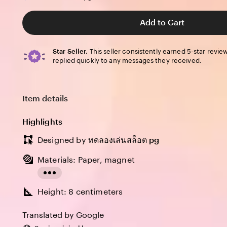
5
stars
Add to Cart
Star Seller.
This seller consistently earned 5-star revie
replied quickly to any messages they received.
Item details
Highlights
Designed by
ทดลองเล่นสล็อต pg
Materials: Paper, magnet
Read
Height: 8 centimeters
the
full
Translated by Google
description