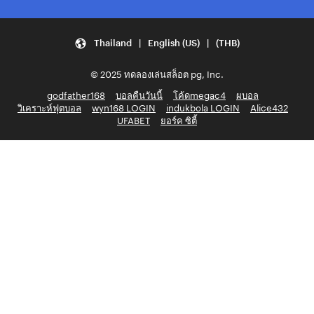
Thailand | English (US) | (THB)
© 2025 ทดลองเล่นสล็อต pg, Inc.
godfather168
บอลคืนวันนี้
โค้ดmegac4
ผบอล
วิเคราะห์ฟุตบอล
wyn168 LOGIN
indukbola LOGIN
Alice432
UFABET
ยอร์ค ซิตี้