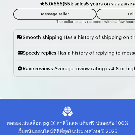
5.0
(555)
55k sales
5 years on ทดลองเล่น
r
i
i
e
Message seller
Fol
l
w
This seller usually responds
within a few hours
l
b
o
Smooth shipping
Has a history of shipping on t
y
C
Speedy replies
Has a history of replying to mess
o
n
Rave reviews
Average review rating is 4.8 or hig
n
y
ทดลองเล่นสล็อต pg 🤑 คาสิโนสด แต้มฟรี ปลอดภัย 100%
เว็บพนันออนไลน์ที่ดีที่สุดในประเทศไทย ปี 2025