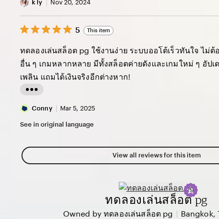
a
v
i
k ly
Nov 20, 2024
c
i
s
y
e
5
t
5
This item
out
T
w
i
of
ทดลองเล่นสล็อต pg ใช้งานง่าย ระบบออโต้เร็วทันใจ ไม่ต
5
h
b
n
stars
อื่น ๆ เกมหลากหลาย มีทั้งสล็อตค่ายดังและเกมใหม่ ๆ อัป
e
y
g
เพลิน แถมได้เงินจริงอีกต่างหาก!
w
L
r
a
e
L
u
v
i
Conny
Mar 5, 2025
r
i
s
See in original language
a
e
t
M
w
i
View all reviews for this item
a
b
n
r
y
g
i
k
r
ทดลองเล่นสล็อต pg
a
l
e
G
y
Owned by ทดลองเล่นสล็อต pg
|
Bangkok, 
v