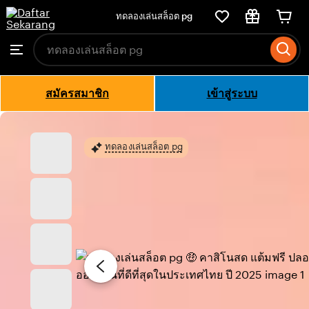
ทดลอง
ทดลองเล่นสล็อต pg
Skip
เล่น
to
Search
Browse
สล็อต
ontent
for
pg
items
or
สมัครสมาชิก
เข้าสู่ระบบ
shops
ทดลองเล่นสล็อต pg