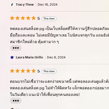
i
Tracy Thew
Dec 16, 2024
s
5
t
5
This item
out
i
of
ทดลองเล่นสล็อต pg เป็นเว็บสล็อตที่ให้ความรู้สึกปลอดภัยแล
5
n
stars
มือถือและคอม ไม่เคยมีปัญหาเลย โบนัสแจกทุกวัน แถมยัง
g
สมาชิกใหม่ด้วย คุ้มค่ามาก ๆ
r
e
L
v
i
Laura Maria Grillo
Dec 6, 2024
i
s
e
5
t
5
This item
out
w
i
of
ตอนแรกไม่เชื่อว่าจะแตกง่ายขนาดนี้ แต่พอลองเล่นดูแล้วต
5
b
n
stars
ทดลองเล่นสล็อต pg ไม่ทำให้ผิดหวัง แจ็กพอตออกบ่อยมาก 
y
g
ในวันเดียว แนะนำให้เพื่อนทุกคนลองเลย!
T
r
r
e
L