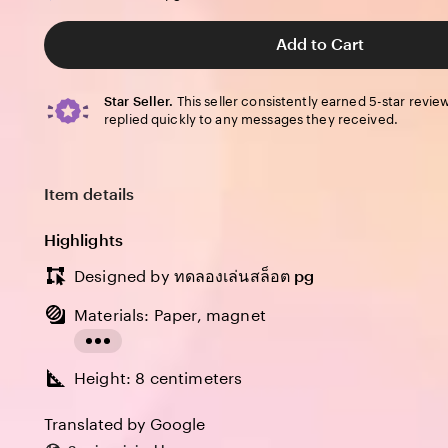
5
stars
Add to Cart
Star Seller.
This seller consistently earned 5-star revie
replied quickly to any messages they received.
Item details
Highlights
Designed by
ทดลองเล่นสล็อต pg
Materials: Paper, magnet
Read
Height: 8 centimeters
the
full
Translated by Google
description