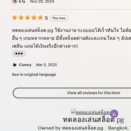
a
v
i
k ly
Nov 20, 2024
c
i
s
y
e
5
t
5
This item
out
T
w
i
of
ทดลองเล่นสล็อต pg ใช้งานง่าย ระบบออโต้เร็วทันใจ ไม่ต
5
h
b
n
stars
อื่น ๆ เกมหลากหลาย มีทั้งสล็อตค่ายดังและเกมใหม่ ๆ อัป
e
y
g
เพลิน แถมได้เงินจริงอีกต่างหาก!
w
L
r
a
e
L
u
v
i
Conny
Mar 5, 2025
r
i
s
See in original language
a
e
t
M
w
i
View all reviews for this item
a
b
n
r
y
g
i
k
r
ทดลองเล่นสล็อต pg
a
l
e
G
y
Owned by ทดลองเล่นสล็อต pg
|
Bangkok, 
v