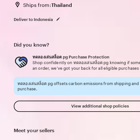
Ships from:
Thailand
Deliver to Indonesia
Did you know?
ทดลองเล่นสล็อต pg Purchase Protection
Shop confidently on ทดลองเล่นสล็อต pg knowing if som
an order, we've got your back for all eligible purchase
ทดลองเล่นสล็อต pg offsets carbon emissions from shipping and
purchase.
View additional shop policies
Meet your sellers