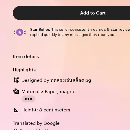
5
stars
Add to Cart
Star Seller.
This seller consistently earned 5-star revie
replied quickly to any messages they received.
Item details
Highlights
Designed by
ทดลองเล่นสล็อต pg
Materials: Paper, magnet
Read
Height: 8 centimeters
the
full
Translated by Google
description