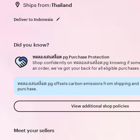
Ships from:
Thailand
Deliver to Indonesia
Did you know?
ทดลองเล่นสล็อต pg Purchase Protection
Shop confidently on ทดลองเล่นสล็อต pg knowing if som
an order, we've got your back for all eligible purchase
ทดลองเล่นสล็อต pg offsets carbon emissions from shipping and
purchase.
View additional shop policies
Meet your sellers