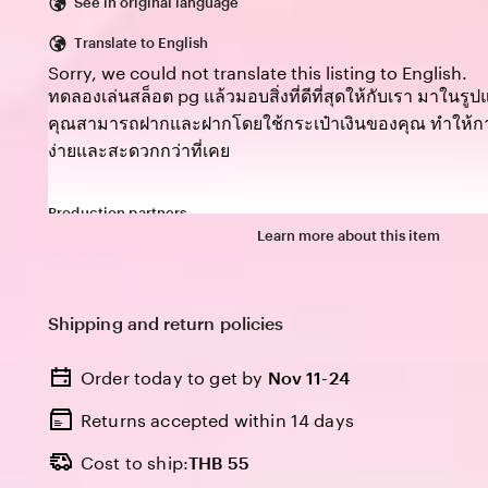
See in original language
Translate to English
Sorry, we could not translate this listing to English.
ทดลองเล่นสล็อต pg แล้วมอบสิ่งที่ดีที่สุดให้กับเรา มาในรู
คุณสามารถฝากและฝากโดยใช้กระเป๋าเงินของคุณ ทำให้ก
ง่ายและสะดวกกว่าที่เคย
Production partners
Learn more about this item
ทดลองเล่นสล็อต pg makes this item with help from
Paperworks, The Netherlands
View all
Shipping and return policies
Order today to get by
Nov 11-24
Returns accepted
within 14 days
Cost to ship:
THB
55