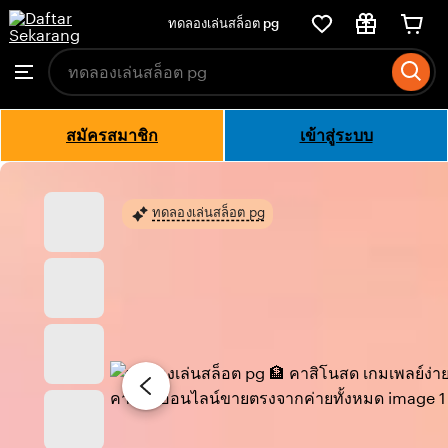
ทดลอง
ทดลองเล่นสล็อต pg
Skip
เล่น
to
Search
Browse
สล็อต
ontent
for
pg
items
or
สมัครสมาชิก
เข้าสู่ระบบ
shops
ทดลองเล่นสล็อต pg