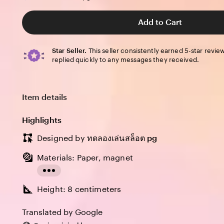
5
stars
Add to Cart
Star Seller.
This seller consistently earned 5-star revie
replied quickly to any messages they received.
Item details
Highlights
Designed by
ทดลองเล่นสล็อต pg
Materials: Paper, magnet
Read
Height: 8 centimeters
the
full
Translated by Google
description