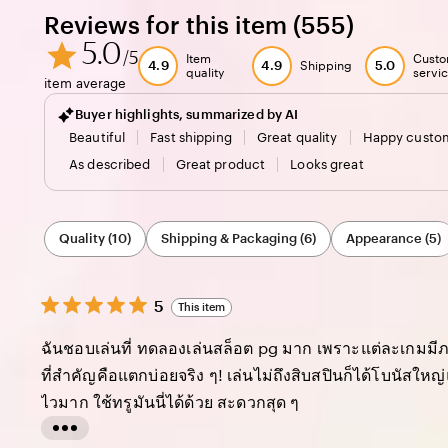
Reviews for this item (555)
5.0
/5
Item
Custo
4.9
4.9
5.0
Shipping
quality
servi
item average
Buyer highlights, summarized by AI
Beautiful
Fast shipping
Great quality
Happy custo
As described
Great product
Looks great
Filter
Quality (10)
Shipping & Packaging (6)
Appearance (5)
by
category
5
5
This item
out
of
ฉันชอบเล่นที่ ทดลองเล่นสล็อต pg มาก เพราะแต่ละเกมมี
5
stars
ที่สำคัญคือแตกบ่อยจริง ๆ! เล่นไม่ถึงสิบสปินก็ได้โบนัสให
ไวมาก ใช้ทรูมันนี่ได้ด้วย สะดวกสุด ๆ
L