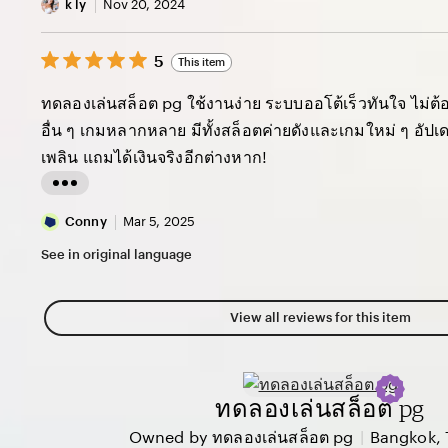
a
v
i
k ly
Nov 20, 2024
c
i
s
y
e
5
t
5
This item
out
T
w
i
of
ทดลองเล่นสล็อต pg ใช้งานง่าย ระบบออโต้เร็วทันใจ ไม่ต
5
h
b
n
stars
อื่น ๆ เกมหลากหลาย มีทั้งสล็อตค่ายดังและเกมใหม่ ๆ อัป
e
y
g
เพลิน แถมได้เงินจริงอีกต่างหาก!
w
L
r
a
e
L
u
v
i
Conny
Mar 5, 2025
r
i
s
See in original language
a
e
t
M
w
i
View all reviews for this item
a
b
n
r
y
g
i
k
r
ทดลองเล่นสล็อต pg
a
l
e
G
y
Owned by ทดลองเล่นสล็อต pg
|
Bangkok, 
v