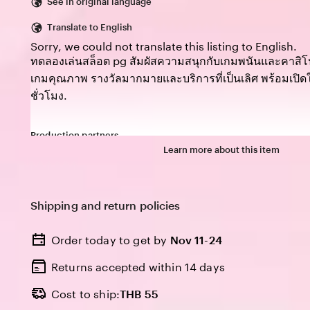
See in original language
Translate to English
Sorry, we could not translate this listing to English.
ทดลองเล่นสล็อต pg สัมผัสความสนุกกับเกมพนันและคาสิโนอ
เกมคุณภาพ รางวัลมากมายและบริการที่เป็นเลิศ พร้อมเปิด
ชั่วโมง.
Production partners
Learn more about this item
ทดลองเล่นสล็อต pg makes this item with help from
Paperworks, The Netherlands
View all
Shipping and return policies
Order today to get by
Nov 11-24
Returns accepted
within 14 days
Cost to ship:
THB
55