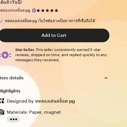
ด้แล้ววันนี้!
5
ทดลองเล่นสล็อต pg
out
of
ทดลองเล่นสล็อต pg เว็บไซต์อย่างเป็นทางการที่เชื่อถือได้
5
stars
Add to Cart
Star Seller.
This seller consistently earned 5-star
reviews, shipped on time, and replied quickly to any
messages they received.
Item details
Highlights
Designed by
ทดลองเล่นสล็อต pg
Materials: Paper, magnet
Read