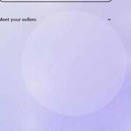
Meet your sellers