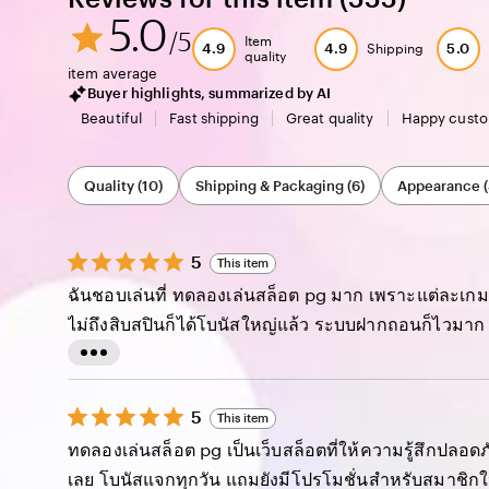
5.0
/5
Item
4.9
4.9
5.0
Shipping
quality
item average
Buyer highlights, summarized by AI
Beautiful
Fast shipping
Great quality
Happy cust
Filter
Quality (10)
Shipping & Packaging (6)
Appearance (
by
category
5
5
This item
out
ฉันชอบเล่นที่ ทดลองเล่นสล็อต pg มาก เพราะแต่ละเกมม
of
5
ไม่ถึงสิบสปินก็ได้โบนัสใหญ่แล้ว ระบบฝากถอนก็ไวมาก ใช
stars
L
i
5
5
This item
s
out
ทดลองเล่นสล็อต pg เป็นเว็บสล็อตที่ให้ความรู้สึกปลอด
of
t
5
เลย โบนัสแจกทุกวัน แถมยังมีโปรโมชั่นสำหรับสมาชิกให
i
stars