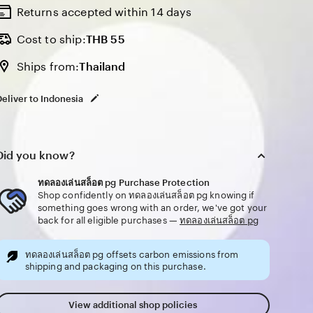
Returns accepted
within 14 days
Cost to ship:
THB
55
Ships from:
Thailand
eliver to Indonesia
Did you know?
ทดลองเล่นสล็อต pg Purchase Protection
Shop confidently on ทดลองเล่นสล็อต pg knowing if
something goes wrong with an order, we've got your
back for all eligible purchases —
ทดลองเล่นสล็อต pg
ทดลองเล่นสล็อต pg offsets carbon emissions from
shipping and packaging on this purchase.
View additional shop policies