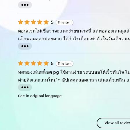
n
L
g
i
5
r
5
This item
s
out
e
ตอนแรกไม่เชื่อว่าจะแตกง่ายขนาดนี้ แต่พอลองเล่นดูแล้
of
t
5
v
แจ็กพอตออกบ่อยมาก ได้กำไรเกือบเท่าตัวในวันเดียว แ
i
stars
i
n
L
e
g
i
w
5
r
5
This item
s
out
b
e
ทดลองเล่นสล็อต pg ใช้งานง่าย ระบบออโต้เร็วทันใจ ไม
of
t
y
5
v
ค่ายดังและเกมใหม่ ๆ อัปเดตตลอดเวลา เล่นแล้วเพลิน แถ
i
stars
T
i
n
L
r
e
See in original language
g
i
a
w
r
s
c
b
e
t
y
y
v
i
View all revie
T
L
i