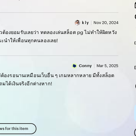
k ly
Nov 20, 2024
วต้องยอมรับเลยว่า ทดลองเล่นสล็อต pg ไม่ทำให้ผิดหวัง
นะนำให้เพื่อนทุกคนลองเลย!
D
Conny
Mar 5, 2025
่ต้องรอนานเหมือนเว็บอื่น ๆ เกมหลากหลาย มีทั้งสล็อต
มได้เงินจริงอีกต่างหาก!
ws for this item