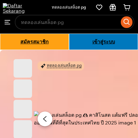
ทดลอง
ทดลองเล่นสล็อต pg
Skip
เล่น
to
Search
Browse
สล็อต
ontent
for
pg
items
or
สมัครสมาชิก
เข้าสู่ระบบ
shops
ทดลองเล่นสล็อต pg