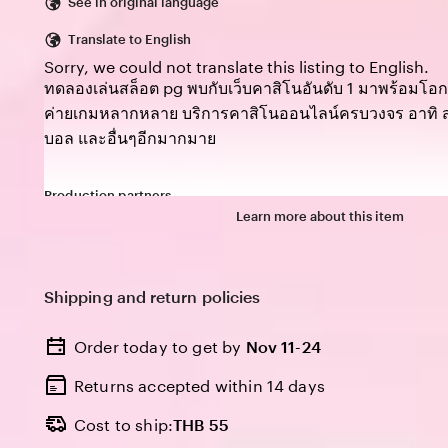
See in original language
Translate to English
Sorry, we could not translate this listing to English.
ทดลองเล่นสล็อต pg พบกับเว็บคาสิโนอันดับ 1 มาพร้อมโอ
ค่ายเกมหลากหลาย บริการคาสิโนออนไลน์ครบวงจร อาทิ ส
บอล และอื่นๆอีกมากมาย
Production partners
Learn more about this item
ทดลองเล่นสล็อต pg makes this item with help from
Paperworks, The Netherlands
View all
Shipping and return policies
Order today to get by
Nov 11-24
Returns accepted
within 14 days
Cost to ship:
THB
55