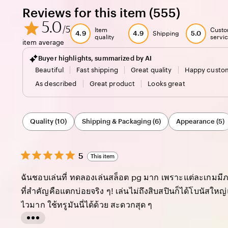
Reviews for this item (555)
5.0
/5
Item
Custo
4.9
4.9
5.0
Shipping
quality
servi
item average
Buyer highlights, summarized by AI
Beautiful
Fast shipping
Great quality
Happy custo
As described
Great product
Looks great
Filter
Quality (10)
Shipping & Packaging (6)
Appearance (5)
by
category
5
5
This item
out
of
ฉันชอบเล่นที่ ทดลองเล่นสล็อต pg มาก เพราะแต่ละเกมมี
5
stars
ที่สำคัญคือแตกบ่อยจริง ๆ! เล่นไม่ถึงสิบสปินก็ได้โบนัสให
ไวมาก ใช้ทรูมันนี่ได้ด้วย สะดวกสุด ๆ
L