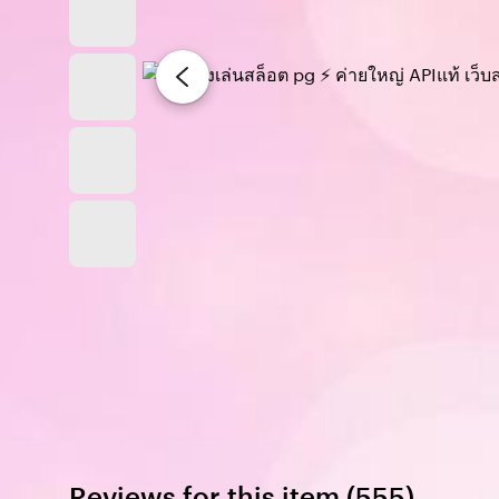
Reviews for this item (555)