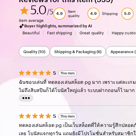
5.0
/5
Item
4.9
4.9
5.0
Shipping
quality
item average
Buyer highlights, summarized by AI
Beautiful
Fast shipping
Great quality
Happy cust
Filter
Quality (10)
Shipping & Packaging (6)
Appearance (
by
category
5
5
This item
out
ฉันชอบเล่นที่ ทดลองเล่นสล็อต pg มาก เพราะแต่ละเกมม
of
5
ไม่ถึงสิบสปินก็ได้โบนัสใหญ่แล้ว ระบบฝากถอนก็ไวมาก ใช
stars
L
i
5
5
This item
s
out
ทดลองเล่นสล็อต pg เป็นเว็บสล็อตที่ให้ความรู้สึกปลอด
of
t
5
เลย โบนัสแจกทุกวัน แถมยังมีโปรโมชั่นสำหรับสมาชิกให
i
stars