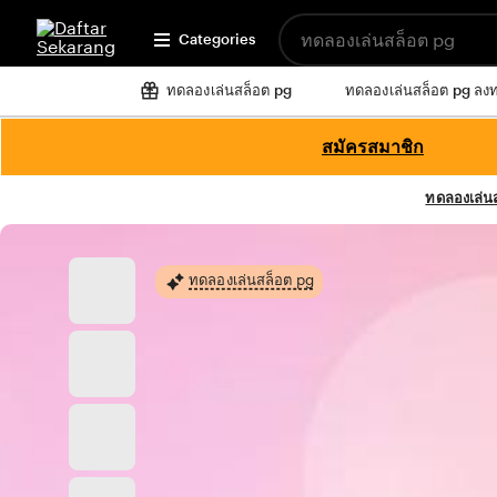
Skip
Search
ทดลอง
to
Categories
for
เล่น
Content
items
สล็อต
or
ทดลองเล่นสล็อต pg
ทดลองเล่นสล็อต pg ลงท
pg
shops
สมัครสมาชิก
ทดลองเล่น
ทดลองเล่นสล็อต pg