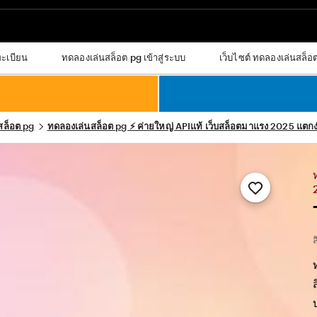
ะเบียน
ทดลองเล่นสล็อต pg เข้าสู่ระบบ
เว็บไซต์ ทดลองเล่นสล็อ
สล็อต pg
ทดลองเล่นสล็อต pg ⚡ ค่ายใหญ่ APIแท้ เว็บสล็อตมาแรง 2025 แตกง่
Add
to
Favorites
ล