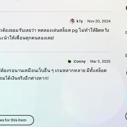
k ly
Nov 20, 2024
วต้องยอมรับเลยว่า ทดลองเล่นสล็อต pg ไม่ทำให้ผิดหวัง
D
นะนำให้เพื่อนทุกคนลองเลย!
Conny
Mar 5, 2025
่ต้องรอนานเหมือนเว็บอื่น ๆ เกมหลากหลาย มีทั้งสล็อต
มได้เงินจริงอีกต่างหาก!
ws for this item