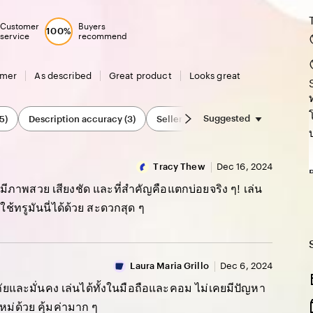
Customer
Buyers
100%
service
recommend
omer
As described
Great product
Looks great
Suggested
5)
Description accuracy (3)
Seller service (2)
Sizing & Fit (1)
Tracy Thew
Dec 16, 2024
ีภาพสวย เสียงชัด และที่สำคัญคือแตกบ่อยจริง ๆ! เล่น
้ทรูมันนี่ได้ด้วย สะดวกสุด ๆ
Laura Maria Grillo
Dec 6, 2024
ภัยและมั่นคง เล่นได้ทั้งในมือถือและคอม ไม่เคยมีปัญหา
ม่ด้วย คุ้มค่ามาก ๆ