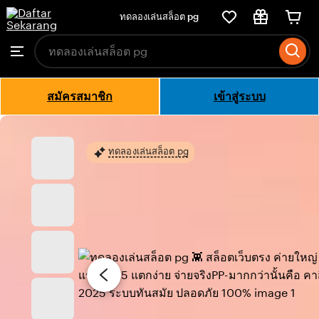
ทดลอง
ทดลองเล่นสล็อต pg
Skip
เล่น
to
Search
Browse
สล็อต
ontent
for
pg
items
or
สมัครสมาชิก
เข้าสู่ระบบ
shops
ทดลองเล่นสล็อต pg