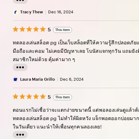
L
i
Tracy Thew
Dec 16, 2024
s
5
t
5
This item
out
i
of
ทดลองเล่นสล็อต pg เป็นเว็บสล็อตที่ให้ความรู้สึกปลอดภัยแล
5
n
stars
มือถือและคอม ไม่เคยมีปัญหาเลย โบนัสแจกทุกวัน แถมยัง
g
สมาชิกใหม่ด้วย คุ้มค่ามาก ๆ
r
e
L
v
i
Laura Maria Grillo
Dec 6, 2024
i
s
e
5
t
5
This item
out
w
i
of
ตอนแรกไม่เชื่อว่าจะแตกง่ายขนาดนี้ แต่พอลองเล่นดูแล้วต
5
b
n
stars
ทดลองเล่นสล็อต pg ไม่ทำให้ผิดหวัง แจ็กพอตออกบ่อยมาก 
y
g
ในวันเดียว แนะนำให้เพื่อนทุกคนลองเลย!
T
r
r
e
L