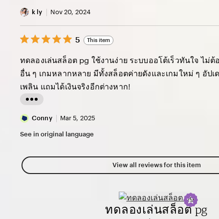
a
v
i
k ly
Nov 20, 2024
c
i
s
y
e
5
t
5
This item
out
T
w
i
of
ทดลองเล่นสล็อต pg ใช้งานง่าย ระบบออโต้เร็วทันใจ ไม่ต
5
h
b
n
stars
อื่น ๆ เกมหลากหลาย มีทั้งสล็อตค่ายดังและเกมใหม่ ๆ อัป
e
y
g
เพลิน แถมได้เงินจริงอีกต่างหาก!
w
L
r
a
e
L
u
v
i
Conny
Mar 5, 2025
r
i
s
See in original language
a
e
t
M
w
i
View all reviews for this item
a
b
n
r
y
g
i
k
r
ทดลองเล่นสล็อต pg
a
l
e