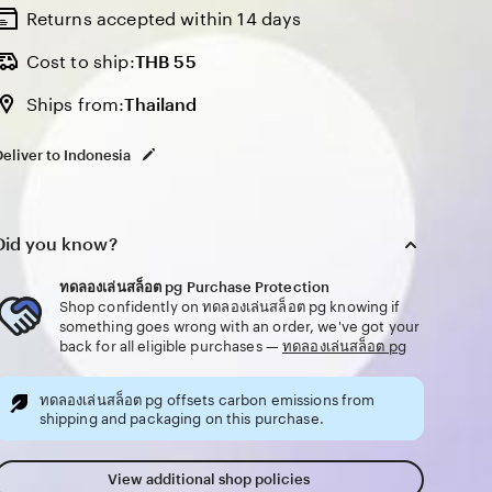
Returns accepted
within 14 days
Cost to ship:
THB
55
Ships from:
Thailand
eliver to Indonesia
Did you know?
ทดลองเล่นสล็อต pg Purchase Protection
Shop confidently on ทดลองเล่นสล็อต pg knowing if
something goes wrong with an order, we've got your
back for all eligible purchases —
ทดลองเล่นสล็อต pg
ทดลองเล่นสล็อต pg offsets carbon emissions from
shipping and packaging on this purchase.
View additional shop policies