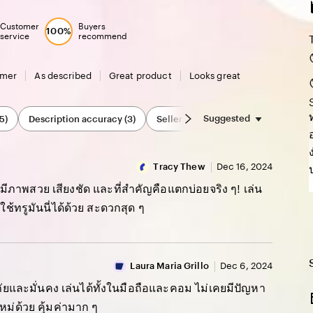
Customer
Buyers
100%
service
recommend
omer
As described
Great product
Looks great
Suggested
5)
Description accuracy (3)
Seller service (2)
Sizing & Fit (1)
Tracy Thew
Dec 16, 2024
ีภาพสวย เสียงชัด และที่สำคัญคือแตกบ่อยจริง ๆ! เล่น
้ทรูมันนี่ได้ด้วย สะดวกสุด ๆ
Laura Maria Grillo
Dec 6, 2024
ภัยและมั่นคง เล่นได้ทั้งในมือถือและคอม ไม่เคยมีปัญหา
ม่ด้วย คุ้มค่ามาก ๆ