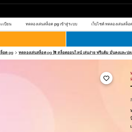
ะเบียน
ทดลองเล่นสล็อต pg เข้าสู่ระบบ
เว็บไซต์ ทดลองเล่นสล็อ
ล็อต pg
ทดลองเล่นสล็อต pg 🎏 สล็อตออนไลน์ เล่นง่าย ฟรีแต้ม มั่นคงและป
Add
to
Favorites
ล