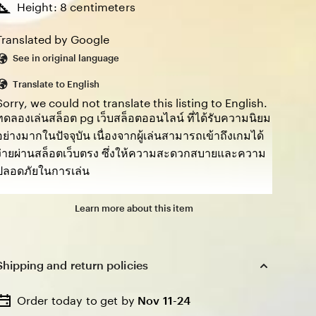
Height: 8 centimeters
the
full
Translated by Google
description
See in original language
Translate to English
Sorry, we could not translate this listing to English.
ทดลองเล่นสล็อต pg เว็บสล็อตออนไลน์ ที่ได้รับความนิยม
อย่างมากในปัจจุบัน เนื่องจากผู้เล่นสามารถเข้าถึงเกมได้
ง่ายผ่านสล็อตเว็บตรง ซึ่งให้ความสะดวกสบายและความ
ปลอดภัยในการเล่น
Learn more about this item
Production partners
ทดลองเล่นสล็อต pg makes this item with help from
Paperworks, The Netherlands
View all
Shipping and return policies
Order today to get by
Nov 11-24