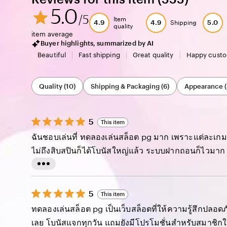
5.0
/5
Item
4.9
4.9
5.0
Shipping
quality
item average
Buyer highlights, summarized by AI
Beautiful
Fast shipping
Great quality
Happy cust
Filter
Quality (10)
Shipping & Packaging (6)
Appearance (
by
category
5
5
This item
out
ฉันชอบเล่นที่ ทดลองเล่นสล็อต pg มาก เพราะแต่ละเกมม
of
5
ไม่ถึงสิบสปินก็ได้โบนัสใหญ่แล้ว ระบบฝากถอนก็ไวมาก ใช
stars
L
i
5
5
This item
s
out
ทดลองเล่นสล็อต pg เป็นเว็บสล็อตที่ให้ความรู้สึกปลอด
of
t
5
เลย โบนัสแจกทุกวัน แถมยังมีโปรโมชั่นสำหรับสมาชิกให
i
stars