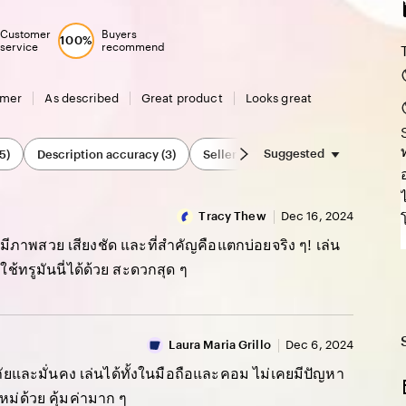
Customer
Buyers
100%
service
recommend
omer
As described
Great product
Looks great
Suggested
5)
Description accuracy (3)
Seller service (2)
Sizing & Fit (1)
Tracy Thew
Dec 16, 2024
ีภาพสวย เสียงชัด และที่สำคัญคือแตกบ่อยจริง ๆ! เล่น
้ทรูมันนี่ได้ด้วย สะดวกสุด ๆ
Laura Maria Grillo
Dec 6, 2024
ภัยและมั่นคง เล่นได้ทั้งในมือถือและคอม ไม่เคยมีปัญหา
ม่ด้วย คุ้มค่ามาก ๆ