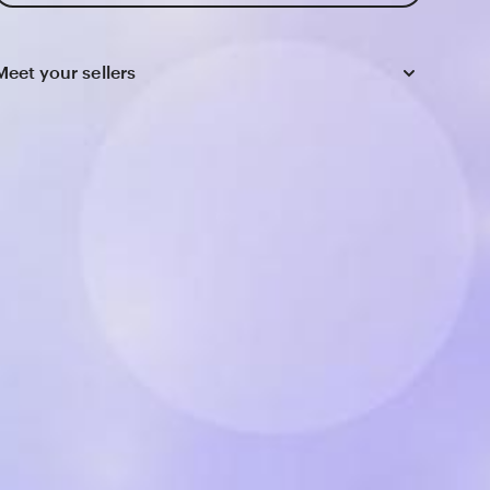
Meet your sellers