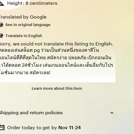
Height: 8 centimeters
the
full
Translated by Google
description
See in original language
Translate to English
Sorry, we could not translate this listing to English.
ทดลองเล่นสล็อต pg ร่วมเป็นส่วนหนึ่งของคาสิโน
ออนไลน์ที่ดีที่สุดในไทย สมัครง่าย ปลอดภัย เบิกถอนเงิน
ไวได้ตลอด 24ชั่วโมง เล่นเกมออนไลน์และเต็มอิ่มกับโปร
โมชั่นมากมาย สมัครเลย!
Learn more about this item
Production partners
ทดลองเล่นสล็อต pg makes this item with help from
Paperworks, The Netherlands
View all
Shipping and return policies
Order today to get by
Nov 11-24