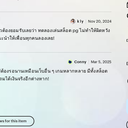
k ly
Nov 20, 2024
วต้องยอมรับเลยว่า ทดลองเล่นสล็อต pg ไม่ทำให้ผิดหวัง
นะนำให้เพื่อนทุกคนลองเลย!
D
Conny
Mar 5, 2025
่ต้องรอนานเหมือนเว็บอื่น ๆ เกมหลากหลาย มีทั้งสล็อต
มได้เงินจริงอีกต่างหาก!
ws for this item