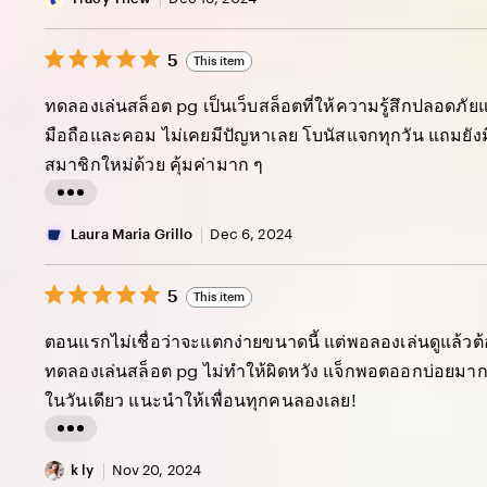
s
5
t
5
This item
out
i
of
ทดลองเล่นสล็อต pg เป็นเว็บสล็อตที่ให้ความรู้สึกปลอดภัยแล
5
n
stars
มือถือและคอม ไม่เคยมีปัญหาเลย โบนัสแจกทุกวัน แถมยัง
g
สมาชิกใหม่ด้วย คุ้มค่ามาก ๆ
r
e
L
v
i
Laura Maria Grillo
Dec 6, 2024
i
s
e
5
t
5
This item
out
w
i
of
ตอนแรกไม่เชื่อว่าจะแตกง่ายขนาดนี้ แต่พอลองเล่นดูแล้วต
5
b
n
stars
ทดลองเล่นสล็อต pg ไม่ทำให้ผิดหวัง แจ็กพอตออกบ่อยมาก 
y
g
ในวันเดียว แนะนำให้เพื่อนทุกคนลองเลย!
T
r
r
e
L
a
v
i
k ly
Nov 20, 2024