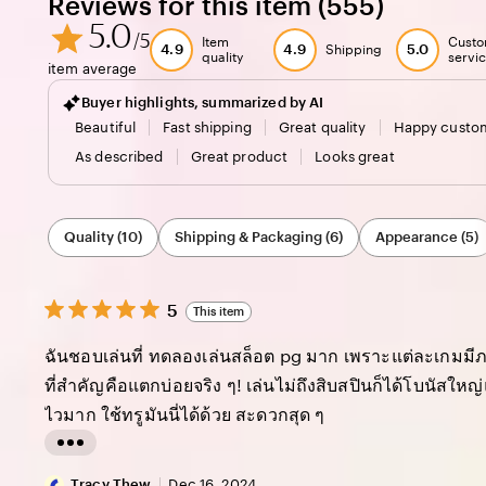
Reviews for this item (555)
5.0
/5
Item
Custo
4.9
4.9
5.0
Shipping
quality
servi
item average
Buyer highlights, summarized by AI
Beautiful
Fast shipping
Great quality
Happy custo
As described
Great product
Looks great
Filter
Quality (10)
Shipping & Packaging (6)
Appearance (5)
by
category
5
5
This item
out
of
ฉันชอบเล่นที่ ทดลองเล่นสล็อต pg มาก เพราะแต่ละเกมมี
5
stars
ที่สำคัญคือแตกบ่อยจริง ๆ! เล่นไม่ถึงสิบสปินก็ได้โบนัสให
ไวมาก ใช้ทรูมันนี่ได้ด้วย สะดวกสุด ๆ
L
i
Tracy Thew
Dec 16, 2024