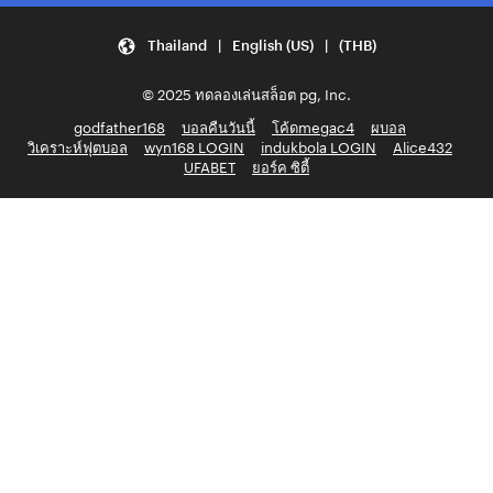
Thailand | English (US) | (THB)
© 2025 ทดลองเล่นสล็อต pg, Inc.
godfather168
บอลคืนวันนี้
โค้ดmegac4
ผบอล
วิเคราะห์ฟุตบอล
wyn168 LOGIN
indukbola LOGIN
Alice432
UFABET
ยอร์ค ซิตี้