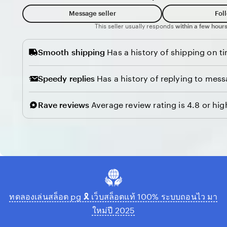
i
e
Message seller
Fol
l
w
This seller usually responds
within a few hours
l
b
o
Smooth shipping
Has a history of shipping on t
y
C
Speedy replies
Has a history of replying to mess
o
n
Rave reviews
Average review rating is 4.8 or hig
n
y
ทดลองเล่นสล็อต pg 🎗️ เว็บสล็อตแท้ 100% ระบบถอนไว มา
ใหม่ปี 2025