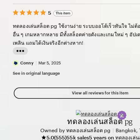
c
i
s
y
e
5
t
5
This item
out
T
w
i
of
ทดลองเล่นสล็อต pg ใช้งานง่าย ระบบออโต้เร็วทันใจ ไม่ต
5
h
b
n
stars
อื่น ๆ เกมหลากหลาย มีทั้งสล็อตค่ายดังและเกมใหม่ ๆ อัป
e
y
g
เพลิน แถมได้เงินจริงอีกต่างหาก!
w
L
r
a
e
L
u
v
i
Conny
Mar 5, 2025
r
i
s
See in original language
a
e
t
M
w
i
View all reviews for this item
a
b
n
r
y
g
i
k
r
ทดลองเล่นสล็อต pg
a
l
e
G
y
Owned by ทดลองเล่นสล็อต pg
|
Bangkok, 
v
5.0
(555)
55k sales
5 years on ทดลองเล่น
r
i