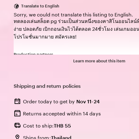
Translate to English
Sorry, we could not translate this listing to English.
ทดลองเล่นสล็อต pg ร่วมเป็นส่วนหนึ่งของคาสิโนออนไลน์ที่
ง่าย ปลอดภัย เบิกถอนเงินไวได้ตลอด 24ชั่วโมง เล่นเกมออน
โปรโมชั่นมากมาย สมัครเลย!
Production partners
Learn more about this item
ทดลองเล่นสล็อต pg makes this item with help from
Paperworks, The Netherlands
View all
Shipping and return policies
Order today to get by
Nov 11-24
Returns accepted
within 14 days
Cost to ship:
THB
55
Ships from:
Thailand