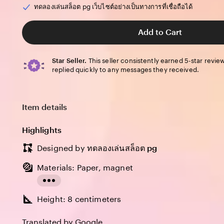
of
ทดลองเล่นสล็อต pg เว็บไซต์อย่างเป็นทางการที่เชื่อถือได้
5
stars
Add to Cart
Star Seller.
This seller consistently earned 5-star revie
replied quickly to any messages they received.
Item details
Highlights
Designed by
ทดลองเล่นสล็อต pg
Materials: Paper, magnet
Read
Height: 8 centimeters
the
full
Translated by Google