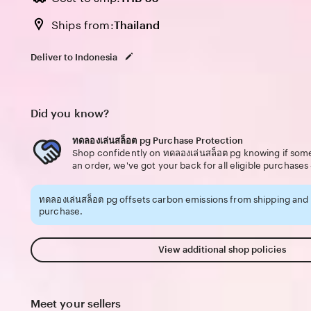
Ships from:
Thailand
Deliver to Indonesia
Did you know?
ทดลองเล่นสล็อต pg Purchase Protection
Shop confidently on ทดลองเล่นสล็อต pg knowing if som
an order, we've got your back for all eligible purchase
ทดลองเล่นสล็อต pg offsets carbon emissions from shipping and
purchase.
View additional shop policies
Meet your sellers