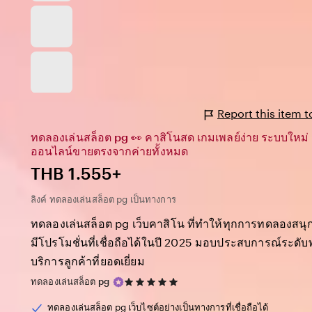
Report this item 
ทดลองเล่นสล็อต pg 👀 คาสิโนสด เกมเพลย์ง่าย ระบบใหม่ 
ออนไลน์ขายตรงจากค่ายทั้งหมด
Price:
THB 1.555+
ลิงค์ ทดลองเล่นสล็อต pg เป็นทางการ
ทดลองเล่นสล็อต pg เว็บคาสิโน ที่ทำให้ทุกการทดลองสนุก
มีโปรโมชั่นที่เชื่อถือได้ในปี 2025 มอบประสบการณ์ระดับ
บริการลูกค้าที่ยอดเยี่ยม
5
ทดลองเล่นสล็อต pg
out
of
ทดลองเล่นสล็อต pg เว็บไซต์อย่างเป็นทางการที่เชื่อถือได้