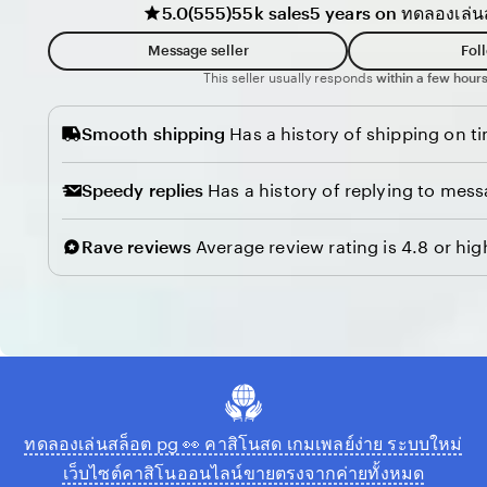
5.0
(555)
55k sales
5 years on ทดลองเล่น
r
i
i
e
Message seller
Fol
l
w
This seller usually responds
within a few hours
l
b
o
Smooth shipping
Has a history of shipping on t
y
C
Speedy replies
Has a history of replying to mess
o
n
Rave reviews
Average review rating is 4.8 or hig
n
y
ทดลองเล่นสล็อต pg 👀 คาสิโนสด เกมเพลย์ง่าย ระบบใหม่
เว็บไซต์คาสิโนออนไลน์ขายตรงจากค่ายทั้งหมด