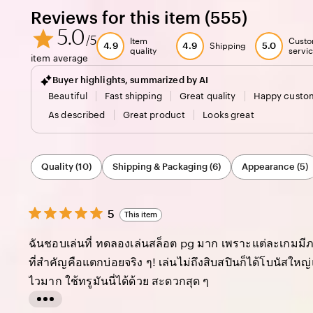
Reviews for this item (555)
5.0
/5
Item
Custo
4.9
4.9
5.0
Shipping
quality
servi
item average
Buyer highlights, summarized by AI
Beautiful
Fast shipping
Great quality
Happy custo
As described
Great product
Looks great
Filter
Quality (10)
Shipping & Packaging (6)
Appearance (5)
by
category
5
5
This item
out
of
ฉันชอบเล่นที่ ทดลองเล่นสล็อต pg มาก เพราะแต่ละเกมมี
5
stars
ที่สำคัญคือแตกบ่อยจริง ๆ! เล่นไม่ถึงสิบสปินก็ได้โบนัสให
ไวมาก ใช้ทรูมันนี่ได้ด้วย สะดวกสุด ๆ
L