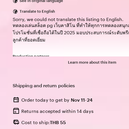
See in original language
Translate to English
Sorry, we could not translate this listing to English.
ทดลองเล่นสล็อต pg เว็บคาสิโน ที่ทำให้ทุกการทดลองสนุกส
โปรโมชั่นที่เชื่อถือได้ในปี 2025 มอบประสบการณ์ระดับพรี
ลูกค้าที่ยอดเยี่ยม
Production partners
Learn more about this item
ทดลองเล่นสล็อต pg makes this item with help from
Paperworks, The Netherlands
View all
Shipping and return policies
Order today to get by
Nov 11-24
Returns accepted
within 14 days
Cost to ship:
THB
55