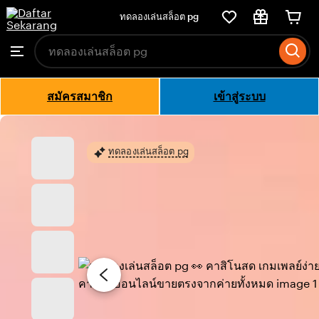
ทดลอง
ทดลองเล่นสล็อต pg
Skip
เล่น
to
Search
Browse
สล็อต
ontent
for
pg
items
or
สมัครสมาชิก
เข้าสู่ระบบ
shops
ทดลองเล่นสล็อต pg