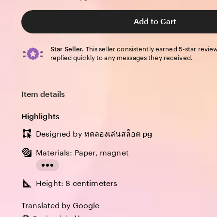
5
stars
Add to Cart
Star Seller.
This seller consistently earned 5-star revie
replied quickly to any messages they received.
Item details
Highlights
Designed by
ทดลองเล่นสล็อต pg
Materials: Paper, magnet
Read
Height: 8 centimeters
the
full
Translated by Google
description