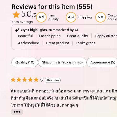
Reviews for this item (555)
5.0
/5
Item
Custo
4.9
4.9
5.0
Shipping
quality
servi
item average
Buyer highlights, summarized by AI
Beautiful
Fast shipping
Great quality
Happy custo
As described
Great product
Looks great
Filter
Quality (10)
Shipping & Packaging (6)
Appearance (5)
by
category
5
5
This item
out
of
ฉันชอบเล่นที่ ทดลองเล่นสล็อต pg มาก เพราะแต่ละเกมมี
5
stars
ที่สำคัญคือแตกบ่อยจริง ๆ! เล่นไม่ถึงสิบสปินก็ได้โบนัสให
ไวมาก ใช้ทรูมันนี่ได้ด้วย สะดวกสุด ๆ
L