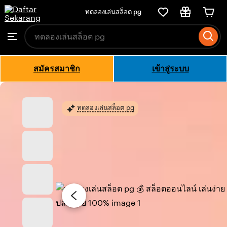
ทดลอง
ทดลองเล่นสล็อต pg
Skip
เล่น
to
Search
Browse
สล็อต
ontent
for
pg
items
or
สมัครสมาชิก
เข้าสู่ระบบ
shops
ทดลองเล่นสล็อต pg