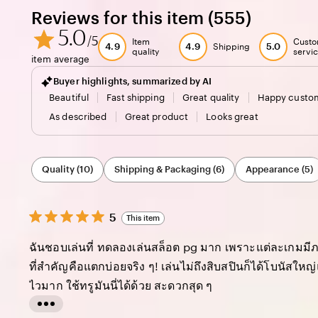
Reviews for this item (555)
5.0
/5
Item
Custo
4.9
4.9
5.0
Shipping
quality
servi
item average
Buyer highlights, summarized by AI
Beautiful
Fast shipping
Great quality
Happy custo
As described
Great product
Looks great
Filter
Quality (10)
Shipping & Packaging (6)
Appearance (5)
by
category
5
5
This item
out
of
ฉันชอบเล่นที่ ทดลองเล่นสล็อต pg มาก เพราะแต่ละเกมมี
5
stars
ที่สำคัญคือแตกบ่อยจริง ๆ! เล่นไม่ถึงสิบสปินก็ได้โบนัสให
ไวมาก ใช้ทรูมันนี่ได้ด้วย สะดวกสุด ๆ
L