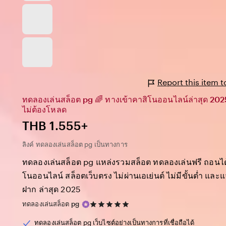
Report this item 
ทดลองเล่นสล็อต pg 🌈 ทางเข้าคาสิโนออนไลน์ล่าสุด 2025 เ
ไม่ต้องโหลด
Price:
THB 1.555+
ลิงค์ ทดลองเล่นสล็อต pg เป็นทางการ
ทดลองเล่นสล็อต pg แหล่งรวมสล็อต ทดลองเล่นฟรี ถอนได
โนออนไลน์ สล็อตเว็บตรง ไม่ผ่านเอเย่นต์ ไม่มีขั้นต่ำ และแ
ฝาก ล่าสุด 2025
5
ทดลองเล่นสล็อต pg
out
of
ทดลองเล่นสล็อต pg เว็บไซต์อย่างเป็นทางการที่เชื่อถือได้