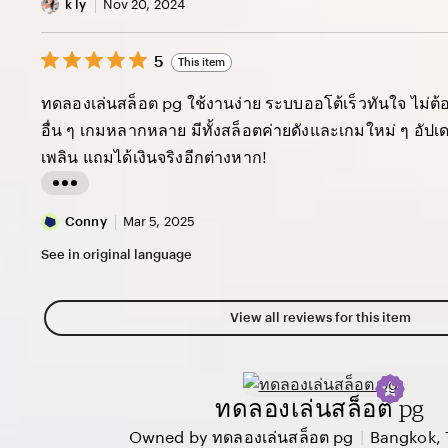
a
v
i
k ly
Nov 20, 2024
c
i
s
y
e
5
t
5
This item
out
T
w
i
of
ทดลองเล่นสล็อต pg ใช้งานง่าย ระบบออโต้เร็วทันใจ ไม่ต
5
h
b
n
stars
อื่น ๆ เกมหลากหลาย มีทั้งสล็อตค่ายดังและเกมใหม่ ๆ อัป
e
y
g
เพลิน แถมได้เงินจริงอีกต่างหาก!
w
L
r
a
e
L
u
v
i
Conny
Mar 5, 2025
r
i
s
See in original language
a
e
t
M
w
i
View all reviews for this item
a
b
n
r
y
g
i
k
r
ทดลองเล่นสล็อต pg
a
l
e
G
y
Owned by ทดลองเล่นสล็อต pg
|
Bangkok, 
v