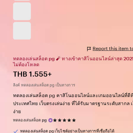
Report this item 
ทดลองเล่นสล็อต pg 🧨 ทางเข้าคาสิโนออนไลน์ล่าสุด 2025 เ
ไม่ต้องโหลด
Price:
THB 1.555+
ลิงค์ ทดลองเล่นสล็อต pg เป็นทางการ
ทดลองเล่นสล็อต pg คาสิโนออนไลน์และเกมออนไลน์ที่ดีที่
ประเทศไทย เว็บตรงเล่นง่าย ที่ได้รับมาตรฐานระดับสากล 
ง่าย
5
ทดลองเล่นสล็อต pg
out
of
ทดลองเล่นสล็อต pg เว็บไซต์อย่างเป็นทางการที่เชื่อถือได้