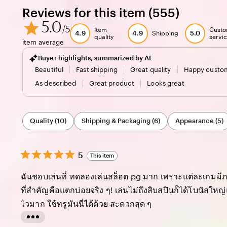
Reviews for this item (555)
5.0
/5
Item
Custo
4.9
4.9
5.0
Shipping
quality
servi
item average
Buyer highlights, summarized by AI
Beautiful
Fast shipping
Great quality
Happy custo
As described
Great product
Looks great
Filter
Quality (10)
Shipping & Packaging (6)
Appearance (5)
by
category
5
5
This item
out
of
ฉันชอบเล่นที่ ทดลองเล่นสล็อต pg มาก เพราะแต่ละเกมมี
5
stars
ที่สำคัญคือแตกบ่อยจริง ๆ! เล่นไม่ถึงสิบสปินก็ได้โบนัสให
ไวมาก ใช้ทรูมันนี่ได้ด้วย สะดวกสุด ๆ
L