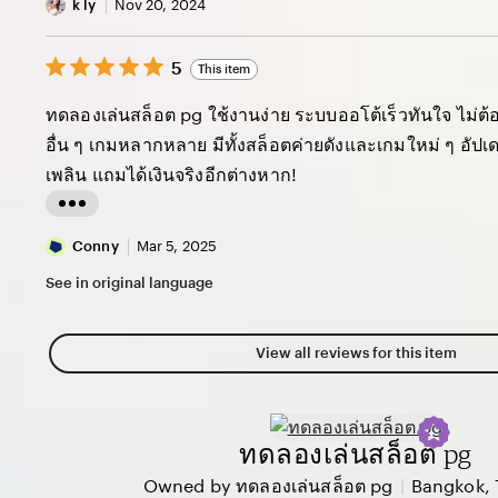
a
v
i
k ly
Nov 20, 2024
c
i
s
y
e
5
t
5
This item
out
T
w
i
of
ทดลองเล่นสล็อต pg ใช้งานง่าย ระบบออโต้เร็วทันใจ ไม่ต
5
h
b
n
stars
อื่น ๆ เกมหลากหลาย มีทั้งสล็อตค่ายดังและเกมใหม่ ๆ อัป
e
y
g
เพลิน แถมได้เงินจริงอีกต่างหาก!
w
L
r
a
e
L
u
v
i
Conny
Mar 5, 2025
r
i
s
See in original language
a
e
t
M
w
i
View all reviews for this item
a
b
n
r
y
g
i
k
r
ทดลองเล่นสล็อต pg
a
l
e
G
y
Owned by ทดลองเล่นสล็อต pg
|
Bangkok, 
v