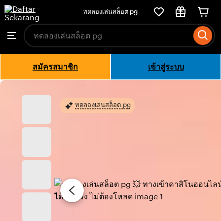
ทดลอง
ทดลองเล่นสล็อต pg
Skip
เล่น
to
Search
Browse
สล็อต
ontent
for
pg
items
or
สมัครสมาชิก
เข้าสู่ระบบ
shops
ทดลองเล่นสล็อต pg