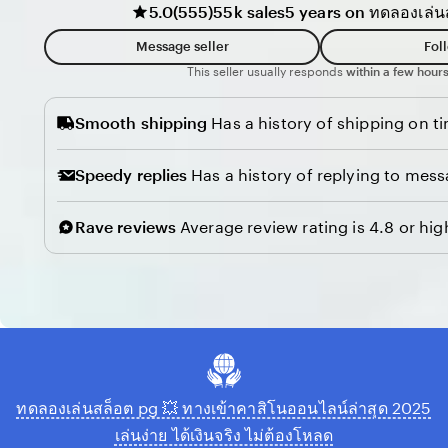
5.0
(555)
55k sales
5 years on ทดลองเล่น
r
i
i
e
Message seller
Fol
l
w
This seller usually responds
within a few hours
l
b
o
Smooth shipping
Has a history of shipping on t
y
C
Speedy replies
Has a history of replying to mess
o
n
Rave reviews
Average review rating is 4.8 or hig
n
y
ทดลองเล่นสล็อต pg 💥 ทางเข้าคาสิโนออนไลน์ล่าสุด 2025
เล่นง่าย ได้เงินจริง ไม่ต้องโหลด