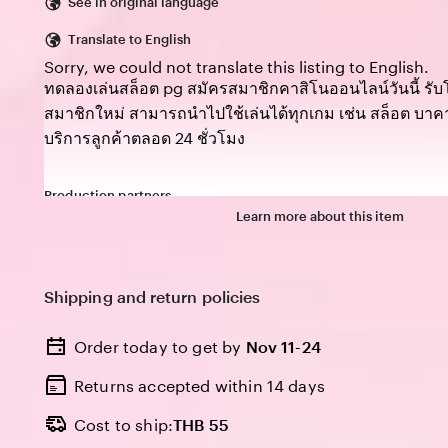
See in original language
Translate to English
Sorry, we could not translate this listing to English.
ทดลองเล่นสล็อต pg สมัครสมาชิกคาสิโนออนไลน์วันนี้ รับโ
สมาชิกใหม่ สามารถนำไปใช้เล่นได้ทุกเกม เช่น สล็อต บาคา
บริการลูกค้าตลอด 24 ชั่วโมง
Production partners
Learn more about this item
ทดลองเล่นสล็อต pg makes this item with help from
Paperworks, The Netherlands
View all
Shipping and return policies
Order today to get by
Nov 11-24
Returns accepted
within 14 days
Cost to ship:
THB
55