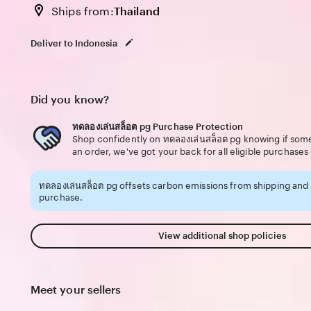
Ships from:
Thailand
Deliver to Indonesia
Did you know?
ทดลองเล่นสล็อต pg Purchase Protection
Shop confidently on ทดลองเล่นสล็อต pg knowing if som
an order, we've got your back for all eligible purchase
ทดลองเล่นสล็อต pg offsets carbon emissions from shipping and
purchase.
View additional shop policies
Meet your sellers