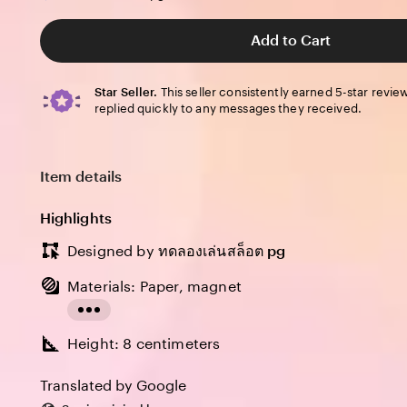
5
stars
Add to Cart
Star Seller.
This seller consistently earned 5-star revie
replied quickly to any messages they received.
Item details
Highlights
Designed by
ทดลองเล่นสล็อต pg
Materials: Paper, magnet
Read
Height: 8 centimeters
the
full
Translated by Google
description