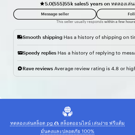
5.0
(555)
55k sales
5 years on ทดลองเล่น
r
i
i
e
Message seller
Fol
l
w
This seller usually responds
within a few hours
l
b
o
Smooth shipping
Has a history of shipping on t
y
C
Speedy replies
Has a history of replying to mess
o
n
Rave reviews
Average review rating is 4.8 or hig
n
y
ทดลองเล่นสล็อต pg 🤼 สล็อตออนไลน์ เล่นง่าย ฟรีแต้ม
มั่นคงและปลอดภัย 100%