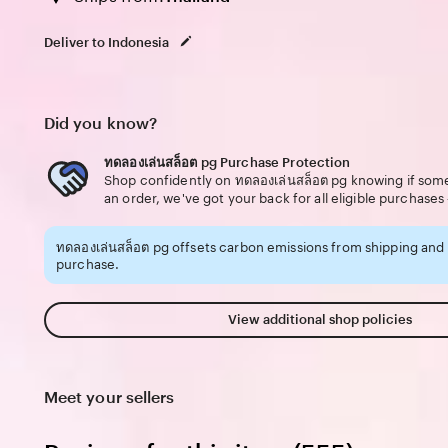
Deliver to Indonesia
Did you know?
ทดลองเล่นสล็อต pg Purchase Protection
Shop confidently on ทดลองเล่นสล็อต pg knowing if som
an order, we've got your back for all eligible purchase
ทดลองเล่นสล็อต pg offsets carbon emissions from shipping and
purchase.
View additional shop policies
Meet your sellers