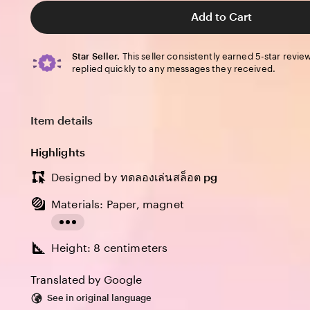
stars
Add to Cart
Star Seller.
This seller consistently earned 5-star revie
replied quickly to any messages they received.
Item details
Highlights
Designed by
ทดลองเล่นสล็อต pg
Materials: Paper, magnet
Read
Height: 8 centimeters
the
full
Translated by Google
description
See in original language