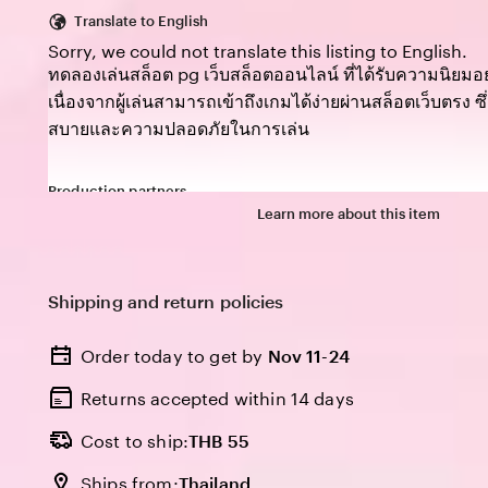
Translate to English
Sorry, we could not translate this listing to English.
ทดลองเล่นสล็อต pg เว็บสล็อตออนไลน์ ที่ได้รับความนิยมอ
เนื่องจากผู้เล่นสามารถเข้าถึงเกมได้ง่ายผ่านสล็อตเว็บตรง 
สบายและความปลอดภัยในการเล่น
Production partners
Learn more about this item
ทดลองเล่นสล็อต pg makes this item with help from
Paperworks, The Netherlands
View all
Shipping and return policies
Order today to get by
Nov 11-24
Returns accepted
within 14 days
Cost to ship:
THB
55
Ships from:
Thailand