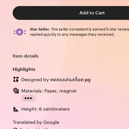
5
stars
Add to Cart
Star Seller.
This seller consistently earned 5-star revie
replied quickly to any messages they received.
Item details
Highlights
Designed by
ทดลองเล่นสล็อต pg
Materials: Paper, magnet
Read
Height: 8 centimeters
the
full
Translated by Google
description