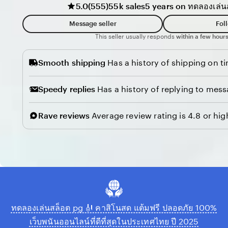
5.0
(555)
55k sales
5 years on ทดลองเล่น
r
i
i
e
Message seller
Fol
l
w
This seller usually responds
within a few hours
l
b
o
Smooth shipping
Has a history of shipping on t
y
C
Speedy replies
Has a history of replying to mess
o
n
Rave reviews
Average review rating is 4.8 or hig
n
y
ทดลองเล่นสล็อต pg 🎻 คาสิโนสด แต้มฟรี ปลอดภัย 100%
เว็บพนันออนไลน์ที่ดีที่สุดในประเทศไทย ปี 2025