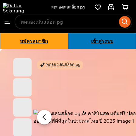
ทดลอง
ทดลองเล่นสล็อต pg
Skip
เล่น
to
Search
Browse
สล็อต
ontent
for
pg
items
or
สมัครสมาชิก
เข้าสู่ระบบ
shops
ทดลองเล่นสล็อต pg