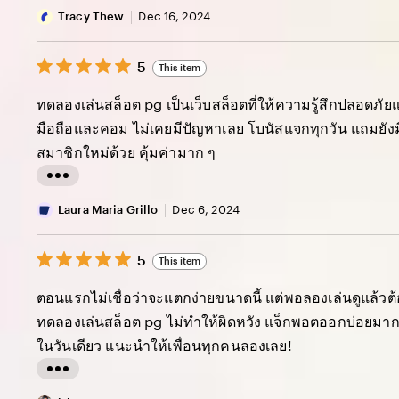
i
Tracy Thew
Dec 16, 2024
s
5
t
5
This item
out
i
of
ทดลองเล่นสล็อต pg เป็นเว็บสล็อตที่ให้ความรู้สึกปลอดภัยแล
5
n
stars
มือถือและคอม ไม่เคยมีปัญหาเลย โบนัสแจกทุกวัน แถมยัง
g
สมาชิกใหม่ด้วย คุ้มค่ามาก ๆ
r
e
L
v
i
Laura Maria Grillo
Dec 6, 2024
i
s
e
5
t
5
This item
out
w
i
of
ตอนแรกไม่เชื่อว่าจะแตกง่ายขนาดนี้ แต่พอลองเล่นดูแล้วต
5
b
n
stars
ทดลองเล่นสล็อต pg ไม่ทำให้ผิดหวัง แจ็กพอตออกบ่อยมาก 
y
g
ในวันเดียว แนะนำให้เพื่อนทุกคนลองเลย!
T
r
r
e
L