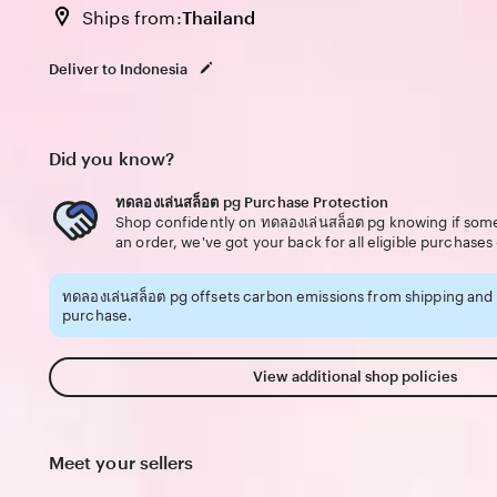
Ships from:
Thailand
Deliver to Indonesia
Did you know?
ทดลองเล่นสล็อต pg Purchase Protection
Shop confidently on ทดลองเล่นสล็อต pg knowing if som
an order, we've got your back for all eligible purchase
ทดลองเล่นสล็อต pg offsets carbon emissions from shipping and
purchase.
View additional shop policies
Meet your sellers