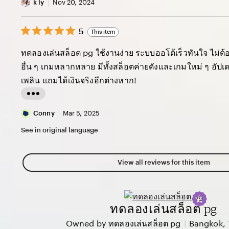
a
v
i
k ly
Nov 20, 2024
c
i
s
y
e
5
t
5
This item
out
T
w
i
of
ทดลองเล่นสล็อต pg ใช้งานง่าย ระบบออโต้เร็วทันใจ ไม่ต
5
h
b
n
stars
อื่น ๆ เกมหลากหลาย มีทั้งสล็อตค่ายดังและเกมใหม่ ๆ อัป
e
y
g
เพลิน แถมได้เงินจริงอีกต่างหาก!
w
L
r
a
e
L
u
v
i
Conny
Mar 5, 2025
r
i
s
See in original language
a
e
t
M
w
i
View all reviews for this item
a
b
n
r
y
g
i
k
r
ทดลองเล่นสล็อต pg
a
l
e
G
y
Owned by ทดลองเล่นสล็อต pg
|
Bangkok, 
v