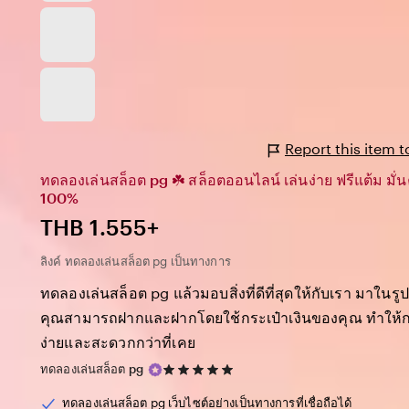
Report this item 
ทดลองเล่นสล็อต pg ☘️ สล็อตออนไลน์ เล่นง่าย ฟรีแต้ม มั
100%
Price:
THB 1.555+
ลิงค์ ทดลองเล่นสล็อต pg เป็นทางการ
ทดลองเล่นสล็อต pg แล้วมอบสิ่งที่ดีที่สุดให้กับเรา มาในร
คุณสามารถฝากและฝากโดยใช้กระเป๋าเงินของคุณ ทำให้
ง่ายและสะดวกกว่าที่เคย
5
ทดลองเล่นสล็อต pg
out
of
ทดลองเล่นสล็อต pg เว็บไซต์อย่างเป็นทางการที่เชื่อถือได้