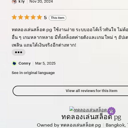
a
v
i
k ly
Nov 20, 2024
c
i
s
y
e
5
t
5
This item
out
T
w
i
of
ทดลองเล่นสล็อต pg ใช้งานง่าย ระบบออโต้เร็วทันใจ ไม่ต
5
h
b
n
stars
อื่น ๆ เกมหลากหลาย มีทั้งสล็อตค่ายดังและเกมใหม่ ๆ อัป
e
y
g
เพลิน แถมได้เงินจริงอีกต่างหาก!
w
L
r
a
e
L
u
v
i
Conny
Mar 5, 2025
r
i
s
See in original language
a
e
t
M
w
i
View all reviews for this item
a
b
n
r
y
g
i
k
r
ทดลองเล่นสล็อต pg
a
l
e
G
y
Owned by ทดลองเล่นสล็อต pg
|
Bangkok, 
v