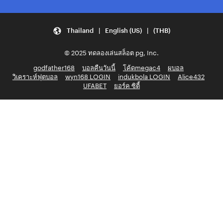
Thailand | English (US) | (THB)
© 2025 ทดลองเล่นสล็อต pg, Inc.
godfather168
บอลคืนวันนี้
โค้ดmegac4
ผบอล
วิเคราะห์ฟุตบอล
wyn168 LOGIN
indukbola LOGIN
Alice432
UFABET
ยอร์ค ซิตี้