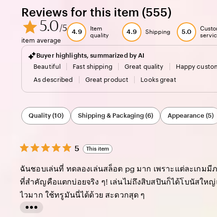
Reviews for this item (555)
5.0
/5
Item
Custo
4.9
4.9
5.0
Shipping
quality
servi
item average
Buyer highlights, summarized by AI
Beautiful
Fast shipping
Great quality
Happy custo
As described
Great product
Looks great
Filter
Quality (10)
Shipping & Packaging (6)
Appearance (5)
by
category
5
5
This item
out
of
ฉันชอบเล่นที่ ทดลองเล่นสล็อต pg มาก เพราะแต่ละเกมมี
5
stars
ที่สำคัญคือแตกบ่อยจริง ๆ! เล่นไม่ถึงสิบสปินก็ได้โบนัสให
ไวมาก ใช้ทรูมันนี่ได้ด้วย สะดวกสุด ๆ
L