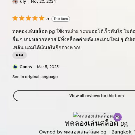
a
v
i
k ly
Nov 20, 2024
c
i
s
y
e
5
t
5
This item
out
T
w
i
of
ทดลองเล่นสล็อต pg ใช้งานง่าย ระบบออโต้เร็วทันใจ ไม่ต
5
h
b
n
stars
อื่น ๆ เกมหลากหลาย มีทั้งสล็อตค่ายดังและเกมใหม่ ๆ อัป
e
y
g
เพลิน แถมได้เงินจริงอีกต่างหาก!
w
L
r
a
e
L
u
v
i
Conny
Mar 5, 2025
r
i
s
See in original language
a
e
t
M
w
i
View all reviews for this item
a
b
n
r
y
g
i
k
r
ทดลองเล่นสล็อต pg
a
l
e
G
y
Owned by ทดลองเล่นสล็อต pg
|
Bangkok, 
v