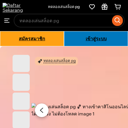
ทดลอง
ทดลองเล่นสล็อต pg
Skip
เล่น
to
Search
Browse
สล็อต
ontent
for
pg
items
or
สมัครสมาชิก
เข้าสู่ระบบ
shops
ทดลองเล่นสล็อต pg