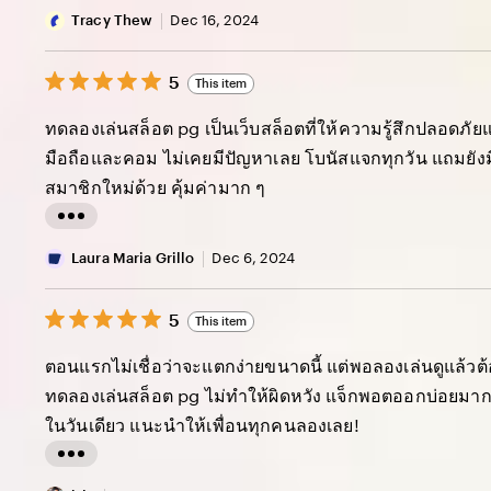
i
Tracy Thew
Dec 16, 2024
s
5
t
5
This item
out
i
of
ทดลองเล่นสล็อต pg เป็นเว็บสล็อตที่ให้ความรู้สึกปลอดภัยแล
5
n
stars
มือถือและคอม ไม่เคยมีปัญหาเลย โบนัสแจกทุกวัน แถมยัง
g
สมาชิกใหม่ด้วย คุ้มค่ามาก ๆ
r
e
L
v
i
Laura Maria Grillo
Dec 6, 2024
i
s
e
5
t
5
This item
out
w
i
of
ตอนแรกไม่เชื่อว่าจะแตกง่ายขนาดนี้ แต่พอลองเล่นดูแล้วต
5
b
n
stars
ทดลองเล่นสล็อต pg ไม่ทำให้ผิดหวัง แจ็กพอตออกบ่อยมาก 
y
g
ในวันเดียว แนะนำให้เพื่อนทุกคนลองเลย!
T
r
r
e
L