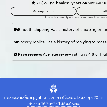
5.0
(555)
55k sales
5 years on ทดลองเล่น
r
i
i
e
Message seller
Fol
l
w
This seller usually responds
within a few hours
l
b
o
Smooth shipping
Has a history of shipping on t
y
C
Speedy replies
Has a history of replying to mess
o
n
Rave reviews
Average review rating is 4.8 or hig
n
y
ทดลองเล่นสล็อต pg 🏀 ทางเข้าคาสิโนออนไลน์ล่าสุด 2025
เล่นง่าย ได้เงินจริง ไม่ต้องโหลด