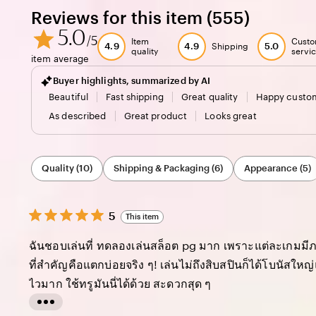
Reviews for this item (555)
5.0
/5
Item
Custo
4.9
4.9
5.0
Shipping
quality
servi
item average
Buyer highlights, summarized by AI
Beautiful
Fast shipping
Great quality
Happy custo
As described
Great product
Looks great
Filter
Quality (10)
Shipping & Packaging (6)
Appearance (5)
by
category
5
5
This item
out
of
ฉันชอบเล่นที่ ทดลองเล่นสล็อต pg มาก เพราะแต่ละเกมมี
5
stars
ที่สำคัญคือแตกบ่อยจริง ๆ! เล่นไม่ถึงสิบสปินก็ได้โบนัสให
ไวมาก ใช้ทรูมันนี่ได้ด้วย สะดวกสุด ๆ
L