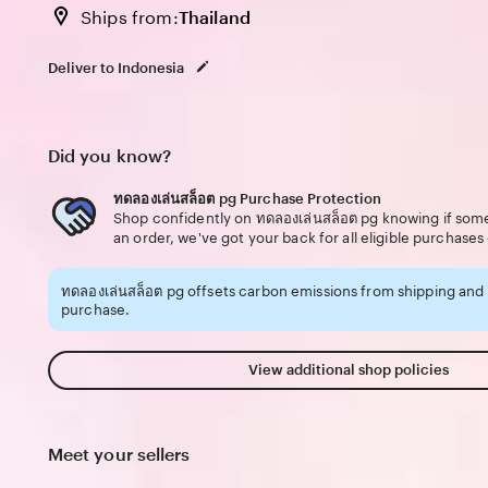
Ships from:
Thailand
Deliver to Indonesia
Did you know?
ทดลองเล่นสล็อต pg Purchase Protection
Shop confidently on ทดลองเล่นสล็อต pg knowing if som
an order, we've got your back for all eligible purchase
ทดลองเล่นสล็อต pg offsets carbon emissions from shipping and
purchase.
View additional shop policies
Meet your sellers