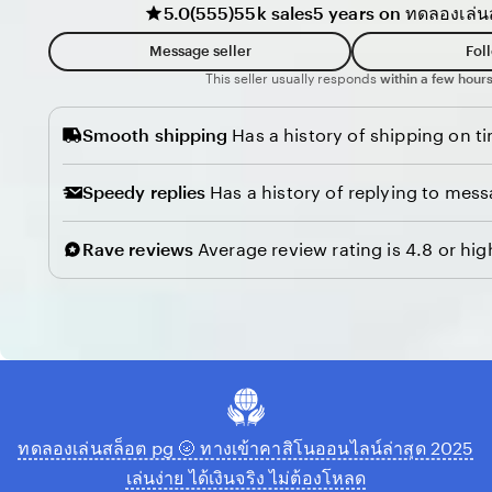
5.0
(555)
55k sales
5 years on ทดลองเล่น
r
i
i
e
Message seller
Fol
l
w
This seller usually responds
within a few hours
l
b
o
Smooth shipping
Has a history of shipping on t
y
C
Speedy replies
Has a history of replying to mess
o
n
Rave reviews
Average review rating is 4.8 or hig
n
y
ทดลองเล่นสล็อต pg 🌝 ทางเข้าคาสิโนออนไลน์ล่าสุด 2025
เล่นง่าย ได้เงินจริง ไม่ต้องโหลด