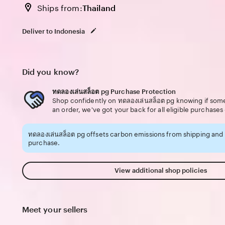
Ships from:
Thailand
Deliver to Indonesia
Did you know?
ทดลองเล่นสล็อต pg Purchase Protection
Shop confidently on ทดลองเล่นสล็อต pg knowing if som
an order, we've got your back for all eligible purchase
ทดลองเล่นสล็อต pg offsets carbon emissions from shipping and
purchase.
View additional shop policies
Meet your sellers