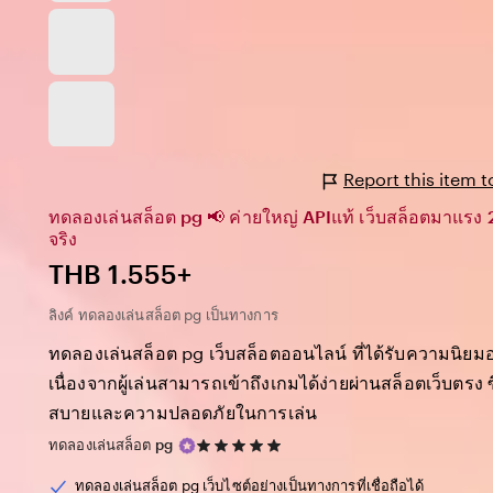
Report this item 
ทดลองเล่นสล็อต pg 📢 ค่ายใหญ่ APIแท้ เว็บสล็อตมาแรง 
จริง
Price:
THB 1.555+
ลิงค์ ทดลองเล่นสล็อต pg เป็นทางการ
ทดลองเล่นสล็อต pg เว็บสล็อตออนไลน์ ที่ได้รับความนิยมอ
เนื่องจากผู้เล่นสามารถเข้าถึงเกมได้ง่ายผ่านสล็อตเว็บตรง
สบายและความปลอดภัยในการเล่น
5
ทดลองเล่นสล็อต pg
out
of
ทดลองเล่นสล็อต pg เว็บไซต์อย่างเป็นทางการที่เชื่อถือได้