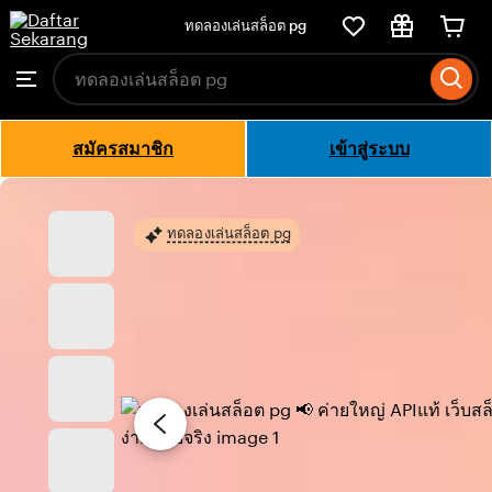
ทดลอง
ทดลองเล่นสล็อต pg
Skip
เล่น
to
Search
Browse
สล็อต
ontent
for
pg
items
or
สมัครสมาชิก
เข้าสู่ระบบ
shops
ทดลองเล่นสล็อต pg