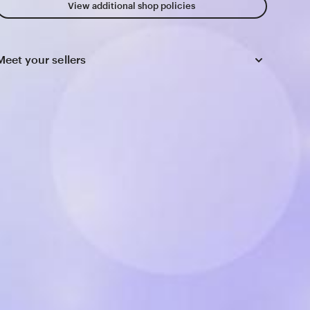
View additional shop policies
Meet your sellers