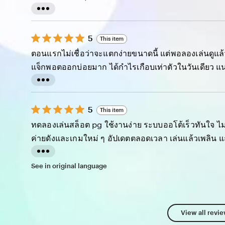
n
L
g
i
5
r
5
This item
s
out
e
ตอนแรกไม่เชื่อว่าจะแตกง่ายขนาดนี้ แต่พอลองเล่นดูแล้
of
t
5
v
แจ็กพอตออกบ่อยมาก ได้กำไรเกือบเท่าตัวในวันเดียว แ
i
stars
i
n
L
e
g
i
w
5
r
5
This item
s
out
b
e
ทดลองเล่นสล็อต pg ใช้งานง่าย ระบบออโต้เร็วทันใจ ไม
of
t
y
5
v
ค่ายดังและเกมใหม่ ๆ อัปเดตตลอดเวลา เล่นแล้วเพลิน แถ
i
stars
T
i
n
L
r
e
See in original language
g
i
a
w
r
s
c
b
e
t
y
y
v
i
View all revie
T
L
i