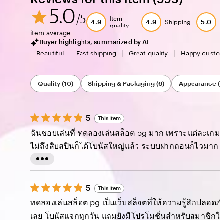
5.0
/5
Item
4.9
4.9
5.0
Shipping
quality
item average
Buyer highlights, summarized by AI
Beautiful
Fast shipping
Great quality
Happy cust
Filter
Quality (10)
Shipping & Packaging (6)
Appearance (
by
category
5
5
This item
out
ฉันชอบเล่นที่ ทดลองเล่นสล็อต pg มาก เพราะแต่ละเกมม
of
5
ไม่ถึงสิบสปินก็ได้โบนัสใหญ่แล้ว ระบบฝากถอนก็ไวมาก ใช
stars
L
i
5
5
This item
s
out
ทดลองเล่นสล็อต pg เป็นเว็บสล็อตที่ให้ความรู้สึกปลอด
of
t
5
เลย โบนัสแจกทุกวัน แถมยังมีโปรโมชั่นสำหรับสมาชิกให
i
stars