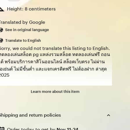
Read
Height: 8 centimeters
the
full
Translated by Google
description
See in original language
Translate to English
Sorry, we could not translate this listing to English.
ทดลองเล่นสล็อต pg แหล่งรวมสล็อต ทดลองเล่นฟรี ถอน
ได้ พร้อมบริการคาสิโนออนไลน์ สล็อตเว็บตรง ไม่ผ่าน
เอเย่นต์ ไม่มีขั้นต่ำ และแจกเครดิตฟรี ไม่ต้องฝาก ล่าสุด
2025
Production partners
Learn more about this item
ทดลองเล่นสล็อต pg makes this item with help from
Paperworks, The Netherlands
View all
Shipping and return policies
Order today to get by
Nov 11-24