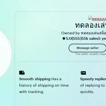
n
h
a
e
g
e
u
w
r
w
r
b
e
a
y
ทดลองเล่
v
M
k
i
Owned by ทดลองเล่นสล็
a
l
e
5.0
(555)
55k sales
5 ye
r
y
w
i
Message seller
b
a
This seller usually res
y
G
C
r
o
i
n
Smooth shipping
Has a
Speedy replie
l
n
history of shipping on time
of replying t
l
y
with tracking.
quickly.
o