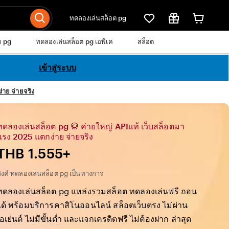
ทดลองเล่นสล็อต pg
ต pg
ทดลองเล่นสล็อต pg เอพีเค
สล็อต
เข้าสู่ระบบ
าย จ่ายจริง
ทดลองเล่นสล็อต pg 🥋 ค่ายใหญ่ APIแท้ เว็บสล็อตมา
แรง 2025 แตกง่าย จ่ายจริง
Price:
THB 1.555+
ิงค์ ทดลองเล่นสล็อต pg เป็นทางการ
ทดลองเล่นสล็อต pg แหล่งรวมสล็อต ทดลองเล่นฟรี ถอน
ได้ พร้อมบริการคาสิโนออนไลน์ สล็อตเว็บตรง ไม่ผ่าน
เอเย่นต์ ไม่มีขั้นต่ำ และแจกเครดิตฟรี ไม่ต้องฝาก ล่าสุด