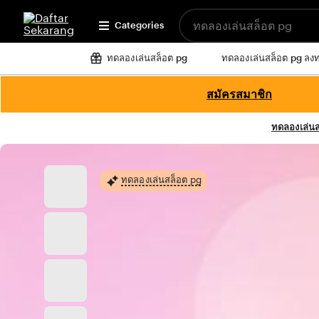
Skip
Search
ทดลอง
to
Categories
for
เล่น
Content
items
สล็อต
or
ทดลองเล่นสล็อต pg
ทดลองเล่นสล็อต pg ลงท
pg
shops
สมัครสมาชิก
ทดลองเล่นส
ทดลองเล่นสล็อต pg