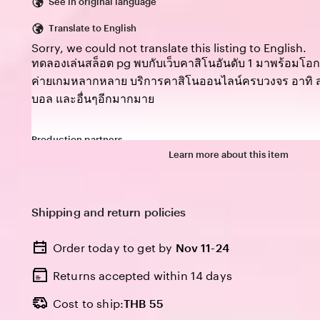
See in original language
Translate to English
Sorry, we could not translate this listing to English.
ทดลองเล่นสล็อต pg พบกับเว็บคาสิโนอันดับ 1 มาพร้อมโอ
ค่ายเกมหลากหลาย บริการคาสิโนออนไลน์ครบวงจร อาทิ ส
บอล และอื่นๆอีกมากมาย
Production partners
Learn more about this item
ทดลองเล่นสล็อต pg makes this item with help from
Paperworks, The Netherlands
View all
Shipping and return policies
Order today to get by
Nov 11-24
Returns accepted
within 14 days
Cost to ship:
THB
55