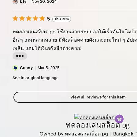
a
v
i
k ly
Nov 20, 2024
c
i
s
y
e
5
t
5
This item
out
T
w
i
of
ทดลองเล่นสล็อต pg ใช้งานง่าย ระบบออโต้เร็วทันใจ ไม่ต
5
h
b
n
stars
อื่น ๆ เกมหลากหลาย มีทั้งสล็อตค่ายดังและเกมใหม่ ๆ อัป
e
y
g
เพลิน แถมได้เงินจริงอีกต่างหาก!
w
L
r
a
e
L
u
v
i
Conny
Mar 5, 2025
r
i
s
See in original language
a
e
t
M
w
i
View all reviews for this item
a
b
n
r
y
g
i
k
r
ทดลองเล่นสล็อต pg
a
l
e
G
y
Owned by ทดลองเล่นสล็อต pg
|
Bangkok, 
v