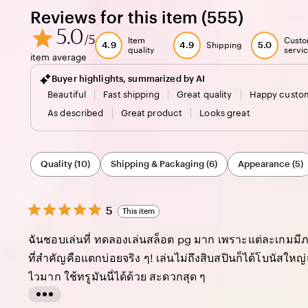
Reviews for this item (555)
5.0
/5
Item
Custo
4.9
4.9
5.0
Shipping
quality
servi
item average
Buyer highlights, summarized by AI
Beautiful
Fast shipping
Great quality
Happy custo
As described
Great product
Looks great
Filter
Quality (10)
Shipping & Packaging (6)
Appearance (5)
by
category
5
5
This item
out
of
ฉันชอบเล่นที่ ทดลองเล่นสล็อต pg มาก เพราะแต่ละเกมมี
5
stars
ที่สำคัญคือแตกบ่อยจริง ๆ! เล่นไม่ถึงสิบสปินก็ได้โบนัสให
ไวมาก ใช้ทรูมันนี่ได้ด้วย สะดวกสุด ๆ
L