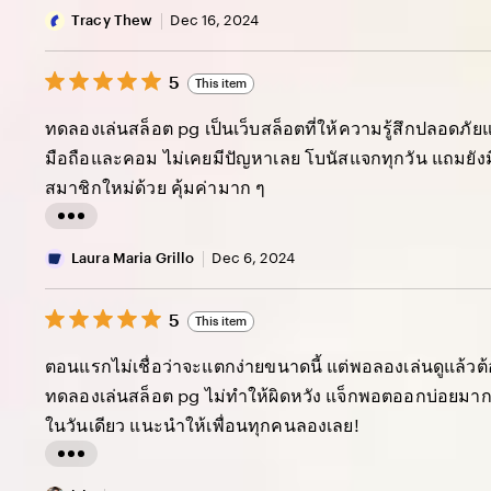
i
Tracy Thew
Dec 16, 2024
s
5
t
5
This item
out
i
of
ทดลองเล่นสล็อต pg เป็นเว็บสล็อตที่ให้ความรู้สึกปลอดภัยแล
5
n
stars
มือถือและคอม ไม่เคยมีปัญหาเลย โบนัสแจกทุกวัน แถมยัง
g
สมาชิกใหม่ด้วย คุ้มค่ามาก ๆ
r
e
L
v
i
Laura Maria Grillo
Dec 6, 2024
i
s
e
5
t
5
This item
out
w
i
of
ตอนแรกไม่เชื่อว่าจะแตกง่ายขนาดนี้ แต่พอลองเล่นดูแล้วต
5
b
n
stars
ทดลองเล่นสล็อต pg ไม่ทำให้ผิดหวัง แจ็กพอตออกบ่อยมาก 
y
g
ในวันเดียว แนะนำให้เพื่อนทุกคนลองเลย!
T
r
r
e
L