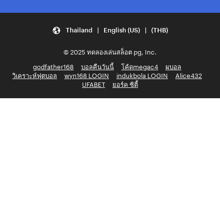
Thailand | English (US) | (THB)
© 2025 ทดลองเล่นสล็อต pg, Inc.
godfather168
บอลคืนวันนี้
โค้ดmegac4
ผบอล
วิเคราะห์ฟุตบอล
wyn168 LOGIN
indukbola LOGIN
Alice432
UFABET
ยอร์ค ซิตี้