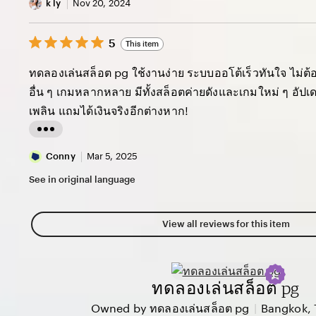
a
v
i
k ly
Nov 20, 2024
c
i
s
y
e
5
t
5
This item
out
T
w
i
of
ทดลองเล่นสล็อต pg ใช้งานง่าย ระบบออโต้เร็วทันใจ ไม่ต
5
h
b
n
stars
อื่น ๆ เกมหลากหลาย มีทั้งสล็อตค่ายดังและเกมใหม่ ๆ อัป
e
y
g
เพลิน แถมได้เงินจริงอีกต่างหาก!
w
L
r
a
e
L
u
v
i
Conny
Mar 5, 2025
r
i
s
See in original language
a
e
t
M
w
i
View all reviews for this item
a
b
n
r
y
g
i
k
r
ทดลองเล่นสล็อต pg
a
l
e
G
y
Owned by ทดลองเล่นสล็อต pg
|
Bangkok, 
v