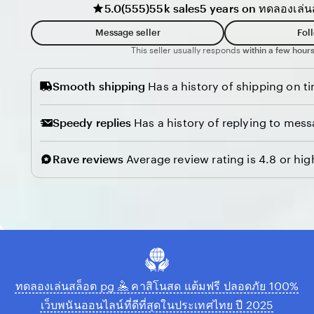
5.0
(555)
55k sales
5 years on ทดลองเล่น
r
i
i
e
Message seller
Fol
l
w
This seller usually responds
within a few hours
l
b
o
Smooth shipping
Has a history of shipping on t
y
C
Speedy replies
Has a history of replying to mess
o
n
Rave reviews
Average review rating is 4.8 or hig
n
y
ทดลองเล่นสล็อต pg 🤽 คาสิโนสด แต้มฟรี ปลอดภัย 100%
เว็บพนันออนไลน์ที่ดีที่สุดในประเทศไทย ปี 2025