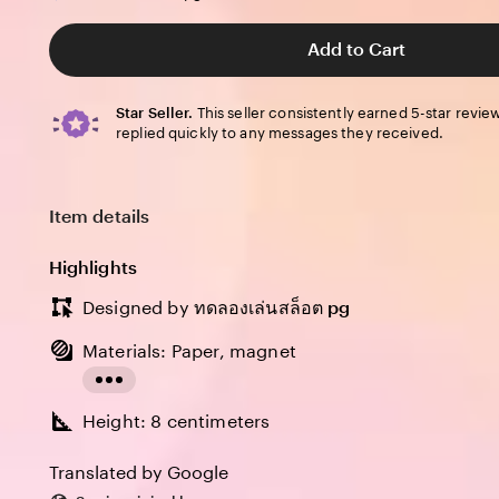
5
stars
Add to Cart
Star Seller.
This seller consistently earned 5-star revie
replied quickly to any messages they received.
Item details
Highlights
Designed by
ทดลองเล่นสล็อต pg
Materials: Paper, magnet
Read
Height: 8 centimeters
the
full
Translated by Google
description