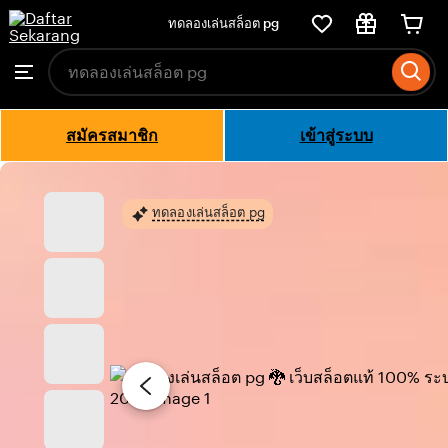
ทดลอง
ทดลองเล่นสล็อต pg
Skip
เล่น
to
Search
Browse
สล็อต
ontent
for
pg
items
or
สมัครสมาชิก
เข้าสู่ระบบ
shops
ทดลองเล่นสล็อต pg