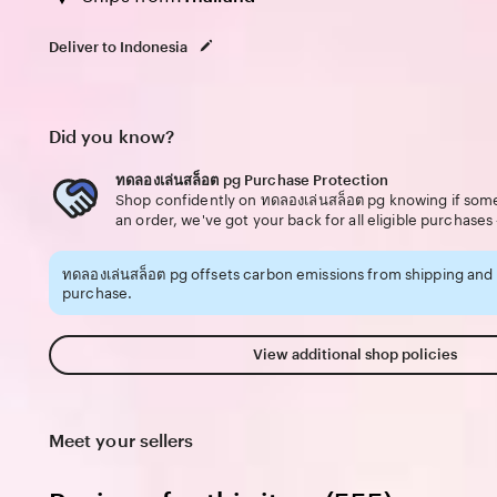
Deliver to Indonesia
Did you know?
ทดลองเล่นสล็อต pg Purchase Protection
Shop confidently on ทดลองเล่นสล็อต pg knowing if som
an order, we've got your back for all eligible purchase
ทดลองเล่นสล็อต pg offsets carbon emissions from shipping and
purchase.
View additional shop policies
Meet your sellers