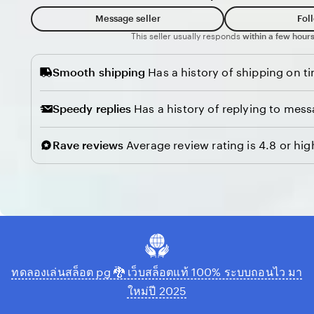
i
e
Message seller
Fol
l
w
This seller usually responds
within a few hours
l
b
o
Smooth shipping
Has a history of shipping on t
y
C
Speedy replies
Has a history of replying to mess
o
n
Rave reviews
Average review rating is 4.8 or hig
n
y
ทดลองเล่นสล็อต pg 🐉 เว็บสล็อตแท้ 100% ระบบถอนไว มา
ใหม่ปี 2025