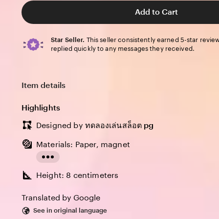
stars
Add to Cart
Star Seller.
This seller consistently earned 5-star revie
replied quickly to any messages they received.
Item details
Highlights
Designed by
ทดลองเล่นสล็อต pg
Materials: Paper, magnet
Read
Height: 8 centimeters
the
full
Translated by Google
description
See in original language