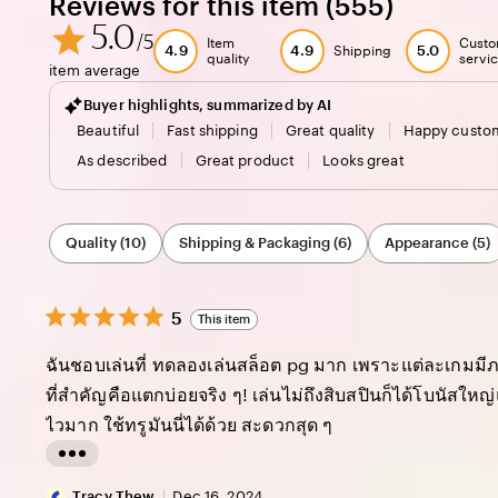
Reviews for this item (555)
5.0
/5
Item
Custo
4.9
4.9
5.0
Shipping
quality
servi
item average
Buyer highlights, summarized by AI
Beautiful
Fast shipping
Great quality
Happy custo
As described
Great product
Looks great
Filter
Quality (10)
Shipping & Packaging (6)
Appearance (5)
by
category
5
5
This item
out
of
ฉันชอบเล่นที่ ทดลองเล่นสล็อต pg มาก เพราะแต่ละเกมมี
5
stars
ที่สำคัญคือแตกบ่อยจริง ๆ! เล่นไม่ถึงสิบสปินก็ได้โบนัสให
ไวมาก ใช้ทรูมันนี่ได้ด้วย สะดวกสุด ๆ
L
i
Tracy Thew
Dec 16, 2024