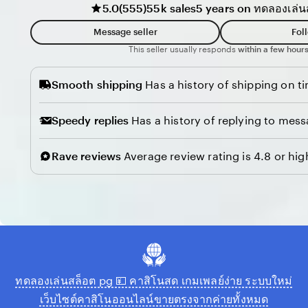
5.0
(555)
55k sales
5 years on ทดลองเล่น
r
i
i
e
Message seller
Fol
l
w
This seller usually responds
within a few hours
l
b
o
Smooth shipping
Has a history of shipping on t
y
C
Speedy replies
Has a history of replying to mess
o
n
Rave reviews
Average review rating is 4.8 or hig
n
y
ทดลองเล่นสล็อต pg 💴 คาสิโนสด เกมเพลย์ง่าย ระบบใหม่
เว็บไซต์คาสิโนออนไลน์ขายตรงจากค่ายทั้งหมด