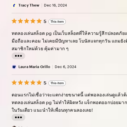
i
Tracy Thew
Dec 16, 2024
s
5
t
5
This item
out
i
of
ทดลองเล่นสล็อต pg เป็นเว็บสล็อตที่ให้ความรู้สึกปลอดภัยแล
5
n
stars
มือถือและคอม ไม่เคยมีปัญหาเลย โบนัสแจกทุกวัน แถมยัง
g
สมาชิกใหม่ด้วย คุ้มค่ามาก ๆ
r
e
L
v
i
Laura Maria Grillo
Dec 6, 2024
i
s
e
5
t
5
This item
out
w
i
of
ตอนแรกไม่เชื่อว่าจะแตกง่ายขนาดนี้ แต่พอลองเล่นดูแล้วต
5
b
n
stars
ทดลองเล่นสล็อต pg ไม่ทำให้ผิดหวัง แจ็กพอตออกบ่อยมาก 
y
g
ในวันเดียว แนะนำให้เพื่อนทุกคนลองเลย!
T
r
r
e
L