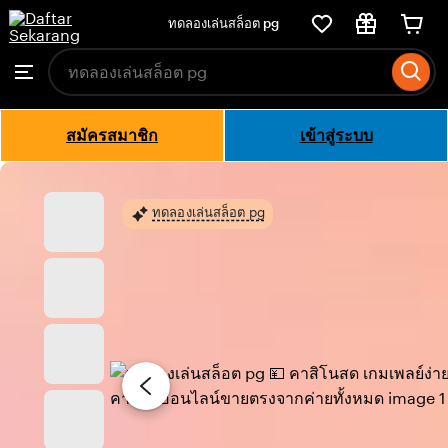
ทดลอง
ทดลองเล่นสล็อต pg
Skip
เล่น
to
Search
Browse
สล็อต
ontent
for
pg
items
or
สมัครสมาชิก
เข้าสู่ระบบ
shops
ทดลองเล่นสล็อต pg