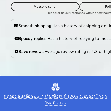
i
e
Message seller
Fol
l
w
This seller usually responds
within a few hours
l
b
o
Smooth shipping
Has a history of shipping on t
y
C
Speedy replies
Has a history of replying to mess
o
n
Rave reviews
Average review rating is 4.8 or hig
n
y
ทดลองเล่นสล็อต pg 🏏 เว็บสล็อตแท้ 100% ระบบถอนไว มา
ใหม่ปี 2025