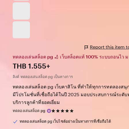
Report this item 
ทดลองเล่นสล็อต pg 🏏 เว็บสล็อตแท้ 100% ระบบถอนไว ม
Price:
THB 1.555+
ลิงค์ ทดลองเล่นสล็อต pg เป็นทางการ
ทดลองเล่นสล็อต pg เว็บคาสิโน ที่ทำให้ทุกการทดลองสนุก
มีโปรโมชั่นที่เชื่อถือได้ในปี 2025 มอบประสบการณ์ระดับ
บริการลูกค้าที่ยอดเยี่ยม
5
ทดลองเล่นสล็อต pg
out
of
ทดลองเล่นสล็อต pg เว็บไซต์อย่างเป็นทางการที่เชื่อถือได้
5