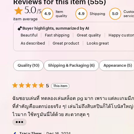
Reviews for this item (555)
5.0
/5
Item
Custo
4.9
4.9
5.0
Shipping
quality
servi
item average
Buyer highlights, summarized by AI
Beautiful
Fast shipping
Great quality
Happy custo
As described
Great product
Looks great
Filter
Quality (10)
Shipping & Packaging (6)
Appearance (5)
by
category
5
5
This item
out
of
ฉันชอบเล่นที่ ทดลองเล่นสล็อต pg มาก เพราะแต่ละเกมมี
5
stars
ที่สำคัญคือแตกบ่อยจริง ๆ! เล่นไม่ถึงสิบสปินก็ได้โบนัสให
ไวมาก ใช้ทรูมันนี่ได้ด้วย สะดวกสุด ๆ
L
i
Tracy Thew
Dec 16, 2024