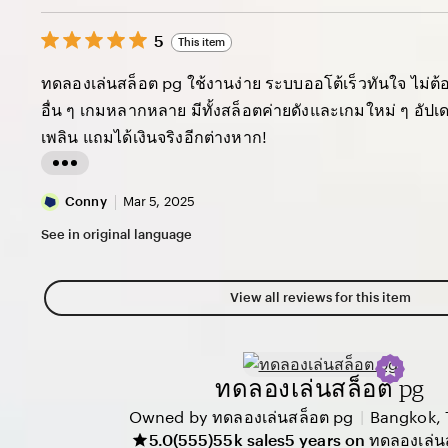
c
i
s
y
e
5
t
5
This item
out
T
w
i
of
ทดลองเล่นสล็อต pg ใช้งานง่าย ระบบออโต้เร็วทันใจ ไม่ต
5
h
b
n
stars
อื่น ๆ เกมหลากหลาย มีทั้งสล็อตค่ายดังและเกมใหม่ ๆ อัป
e
y
g
เพลิน แถมได้เงินจริงอีกต่างหาก!
w
L
r
a
e
L
u
v
i
Conny
Mar 5, 2025
r
i
s
See in original language
a
e
t
M
w
i
View all reviews for this item
a
b
n
r
y
g
i
k
r
ทดลองเล่นสล็อต pg
a
l
e
G
y
Owned by ทดลองเล่นสล็อต pg
|
Bangkok, 
v
5.0
(555)
55k sales
5 years on ทดลองเล่น
r
i