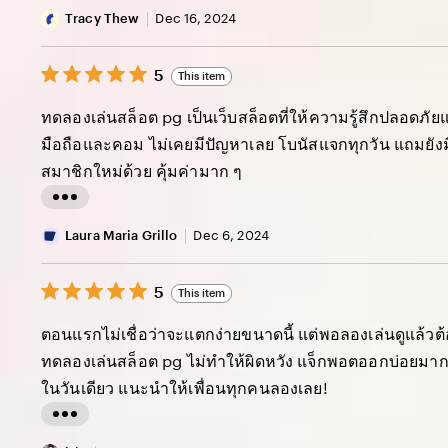
i
Tracy Thew
Dec 16, 2024
s
5
t
5
This item
out
i
of
ทดลองเล่นสล็อต pg เป็นเว็บสล็อตที่ให้ความรู้สึกปลอดภัยแล
5
n
stars
มือถือและคอม ไม่เคยมีปัญหาเลย โบนัสแจกทุกวัน แถมยัง
g
สมาชิกใหม่ด้วย คุ้มค่ามาก ๆ
r
e
L
v
i
Laura Maria Grillo
Dec 6, 2024
i
s
e
5
t
5
This item
out
w
i
of
ตอนแรกไม่เชื่อว่าจะแตกง่ายขนาดนี้ แต่พอลองเล่นดูแล้วต
5
b
n
stars
ทดลองเล่นสล็อต pg ไม่ทำให้ผิดหวัง แจ็กพอตออกบ่อยมาก 
y
g
ในวันเดียว แนะนำให้เพื่อนทุกคนลองเลย!
T
r
r
e
L