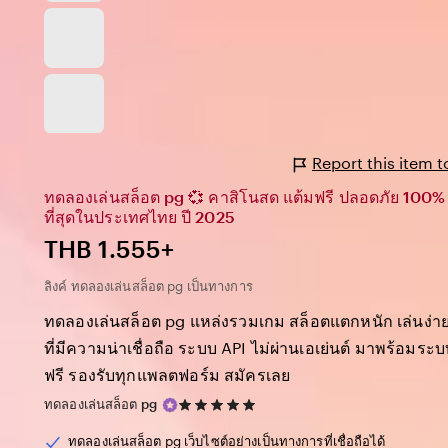
Report this item 
ทดลองเล่นสล็อต pg 💞 คาสิโนสด แต้มฟรี ปลอดภัย 100% เ
ที่สุดในประเทศไทย ปี 2025
Price:
THB 1.555+
ลิงค์ ทดลองเล่นสล็อต pg เป็นทางการ
ทดลองเล่นสล็อต pg แหล่งรวมเกม สล็อตแตกหนัก เล่นง่าย ไ
ที่มีความน่าเชื่อถือ ระบบ API ไม่ผ่านเอเย่นต์ มาพร้อมร
ฟรี รองรับทุกแพลตฟอร์ม สมัครเลย
5
ทดลองเล่นสล็อต pg
out
of
ทดลองเล่นสล็อต pg เว็บไซต์อย่างเป็นทางการที่เชื่อถือได้